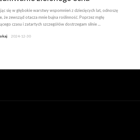
jąc się w głębokie warstwy wspomnień z dziecięcych lat, odnoszę
e, że zewsząd otacza mnie bujna roślinność. Poprzez mgłę
ącego czasu i zatartych szczegółów dostrzegam silnie ...
okaj
2024-12-30