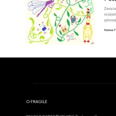
Zanurza
wrażeni
upływaj
Hanna T
O FRAGILE