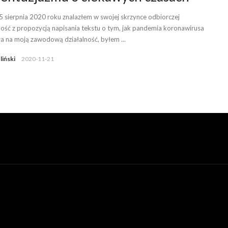
5 sierpnia 2020 roku znalazłem w swojej skrzynce odbiorczej
ść z propozycją napisania tekstu o tym, jak pandemia koronawirusa
a na moją zawodową działalność, byłem ...
liński
2020-11-21