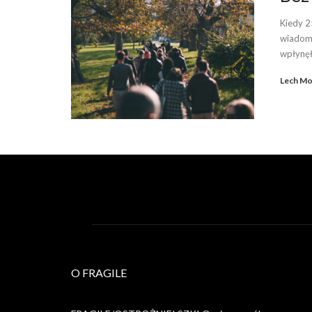
Kiedy 2
wiadomo
wpłynęł
Lech Mo
O FRAGILE