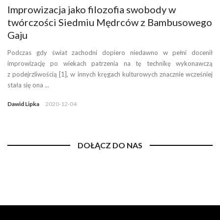
Improwizacja jako filozofia swobody w
twórczości Siedmiu Mędrców z Bambusowego
Gaju
Podczas gdy świat zachodni dopiero niedawno w pełni docenił
improwizację po wiekach patrzenia na tę technikę wykonawczą
z podejrzliwością [1], w innych kręgach kulturowych znacznie wcześniej
stała się ona ...
Dawid Lipka
2020-12-04
DOŁĄCZ DO NAS