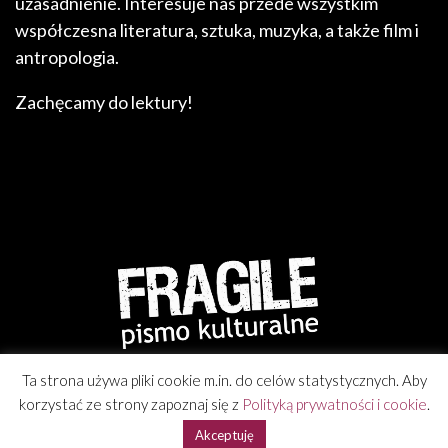
uzasadnienie. Interesuje nas przede wszystkim
współczesna literatura, sztuka, muzyka, a także film i
antropologia.
Zachęcamy do lektury!
Ta strona używa pliki cookie m.in. do celów statystycznych. Aby
korzystać ze strony zapoznaj się z
Polityką prywatności i cookie
.
© Wszelkie Prawa Zastrzeżone. Fragile. Pismo Kulturalne 2019.
Akceptuję
Realizacja
Sohaus
.