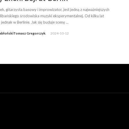
ieh, gitarzysta basowy i improwizator, jest jedną z najważniejszych
 libańskiego środowiska muzyki eksperymentalnej. Od kilku lat
jednak w Berlinie. Jak się buduje scenę ...
abłoński
Tomasz Gregorczyk
,
2024-10-12