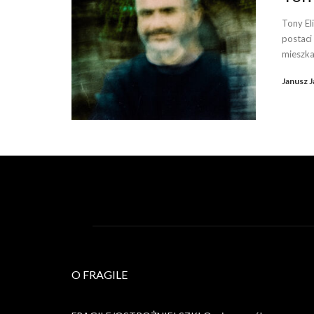
Tony El
postaci
mieszka 
Janusz J
O FRAGILE