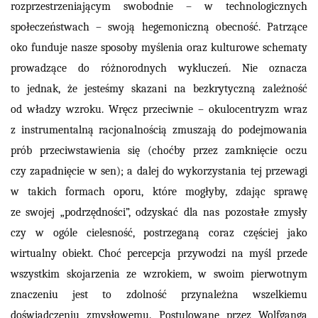
rozprzestrzeniającym swobodnie – w technologicznych
społeczeństwach – swoją hegemoniczną obecność. Patrzące
oko funduje nasze sposoby myślenia oraz kulturowe schematy
prowadzące do różnorodnych wykluczeń. Nie oznacza
to jednak, że jesteśmy skazani na bezkrytyczną zależność
od władzy wzroku. Wręcz przeciwnie – okulocentryzm wraz
z instrumentalną racjonalnością zmuszają do podejmowania
prób przeciwstawienia się (choćby przez zamknięcie oczu
czy zapadnięcie w sen); a dalej do wykorzystania tej przewagi
w takich formach oporu, które mogłyby, zdając sprawę
ze swojej „podrzędności”, odzyskać dla nas pozostałe zmysły
czy w ogóle cielesność, postrzeganą coraz częściej jako
wirtualny obiekt. Choć percepcja przywodzi na myśl przede
wszystkim skojarzenia ze wzrokiem, w swoim pierwotnym
znaczeniu jest to zdolność przynależna wszelkiemu
doświadczeniu zmysłowemu. Postulowane przez Wolfganga