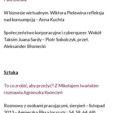
W biznesie wirtualnym. Wiktora Pielewina refleksja
nad konsumpcją – Anna Kuchta
Społeczeństwo korporacyjne i cyberqueer. Wokół
Taksim Juana Sardy – Piotr Sobolczyk, przeł.
Aleksander Błoniecki
Sztuka
To co zrobić, aby przeżyć? Z Mikołajem Iwańskim
rozmawia Agnieszka Kwiecień
Rozmowy z osobami pracującymi, sierpień – listopad
2013 – Agnieszka Piksa (oraz str.: 54, 58, 64, 69)