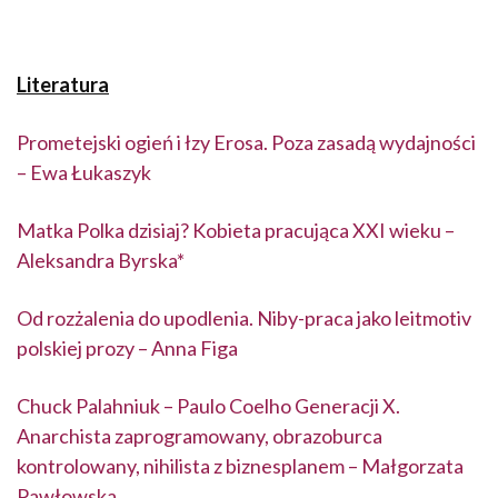
Literatura
Prometejski ogień i łzy Erosa. Poza zasadą wydajności
– Ewa Łukaszyk
Matka Polka dzisiaj? Kobieta pracująca XXI wieku –
Aleksandra Byrska*
Od rozżalenia do upodlenia. Niby-praca jako leitmotiv
polskiej prozy – Anna Figa
Chuck Palahniuk – Paulo Coelho Generacji X.
Anarchista zaprogramowany, obrazoburca
kontrolowany, nihilista z biznesplanem – Małgorzata
Pawłowska