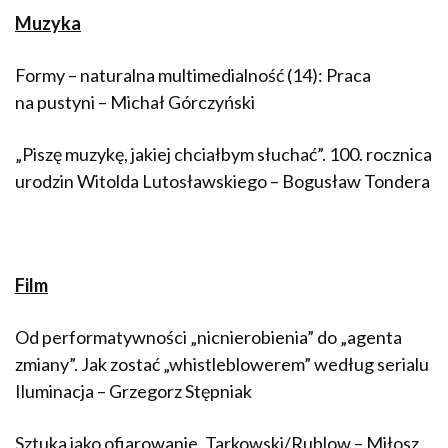
Muzyka
Formy – naturalna multimedialność (14): Praca
na pustyni – Michał Górczyński
„Piszę muzykę, jakiej chciałbym słuchać”. 100. rocznica
urodzin Witolda Lutosławskiego – Bogusław Tondera
Film
Od performatywności „nicnierobienia” do „agenta
zmiany”. Jak zostać „whistleblowerem” według serialu
Iluminacja – Grzegorz Stępniak
Sztuka jako ofiarowanie. Tarkowski/Rublow – Miłosz