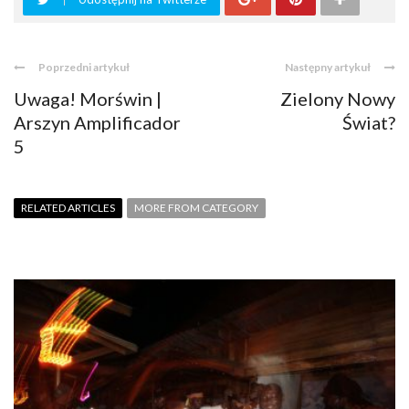
Poprzedni artykuł
Następny artykuł
Uwaga! Morświn |
Zielony Nowy
Arszyn Amplificador
Świat?
5
RELATED ARTICLES
MORE FROM CATEGORY