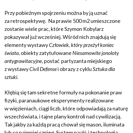
Przy pobieżnym spojrzeniu można by ją uznać
za retrospektywę. Na prawie 500 m2 umieszczone
zostanie wiele prac, które Szymon Kobylarz
pokazywał już wcześniej. Wśród nich znajdują się
elementy wystawy
Człowiek, który przeżył koniec
świata
, obiekty zatytułowane
Niesamowite jonoloty
antygrawitacyjne
, postać partyzanta miejskiego
z wystawy
Civil Defense
i obrazy z cyklu
Sztuka dla
sztuki
.
Kłębią się tam sekretne formuły na pokonanie praw
fizyki, paranaukowe eksperymenty realizowane
w więzieniach, ciągi liczb, które odpowiadają za naturę
wszechświata, i tajne plany kontroli nad cywilizacją.
Tak jakby za każdą pracą chował się mason, iluminata
lub co najmniej szpieg. System nauki i technologia