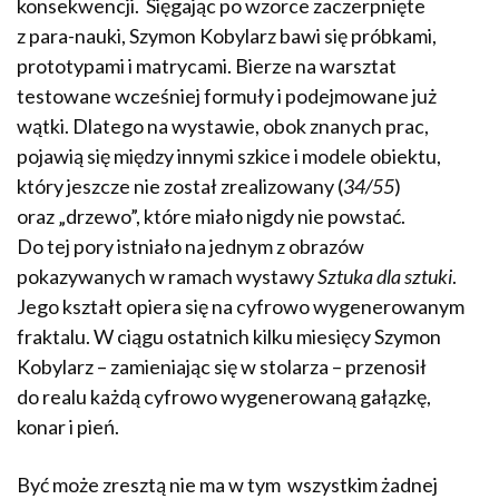
konsekwencji. Sięgając po wzorce zaczerpnięte
z para-nauki, Szymon Kobylarz bawi się próbkami,
prototypami i matrycami. Bierze na warsztat
testowane wcześniej formuły i podejmowane już
wątki. Dlatego na wystawie, obok znanych prac,
pojawią się między innymi szkice i modele obiektu,
który jeszcze nie został zrealizowany (
34/55
)
oraz „drzewo”, które miało nigdy nie powstać.
Do tej pory istniało na jednym z obrazów
pokazywanych w ramach wystawy
Sztuka dla sztuki
.
Jego kształt opiera się na cyfrowo wygenerowanym
fraktalu. W ciągu ostatnich kilku miesięcy Szymon
Kobylarz – zamieniając się w stolarza – przenosił
do realu każdą cyfrowo wygenerowaną gałązkę,
konar i pień.
Być może zresztą nie ma w tym wszystkim żadnej