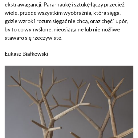
ekstrawagancji. Para-naukę i sztukę łączy przecież
wiele, przede wszystkim wyobraźnia, która sięga,
gdzie wzrok i rozum sięgać nie chcą, oraz chęć i upór,
by to co wymyślone, nieosiągalne lub niemożliwe
stawało się rzeczywiste.
Łukasz Białkowski