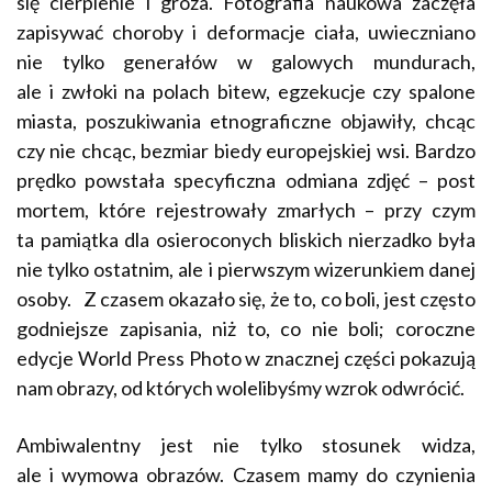
się cierpienie i groza. Fotografia naukowa zaczęła
zapisywać choroby i deformacje ciała, uwieczniano
nie tylko generałów w galowych mundurach,
ale i zwłoki na polach bitew, egzekucje czy spalone
miasta, poszukiwania etnograficzne objawiły, chcąc
czy nie chcąc, bezmiar biedy europejskiej wsi. Bardzo
prędko powstała specyficzna odmiana zdjęć – post
mortem, które rejestrowały zmarłych – przy czym
ta pamiątka dla osieroconych bliskich nierzadko była
nie tylko ostatnim, ale i pierwszym wizerunkiem danej
osoby. Z czasem okazało się, że to, co boli, jest często
godniejsze zapisania, niż to, co nie boli; coroczne
edycje World Press Photo w znacznej części pokazują
nam obrazy, od których wolelibyśmy wzrok odwrócić.
Ambiwalentny jest nie tylko stosunek widza,
ale i wymowa obrazów. Czasem mamy do czynienia