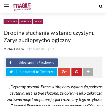
CZYTELNIA
MUZYKA
SKROT
Drobina słuchania w stanie czystym.
Zarys audiopsychologiczny
Michał Libera
2016-02-04
0
Udostępnij na Facebooku
Udostępnij na Twitterze
„Czytamy oczami. Praca, którą oczy wykonują podczas
czytania, jest na tyle złożona, że opisanie jej przekracza
zarówno moje kompetencje, jak i rozmiary tego artykułu.
Z bogatej literatury poświęconej od początku XX wieku