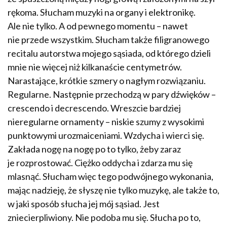
rękoma. Słucham muzyki na organy i elektronikę.
Ale nie tylko. A od pewnego momentu – nawet
nie przede wszystkim. Słucham także filigranowego
recitalu autorstwa mojego sąsiada, od którego dzieli
mnie nie więcej niż kilkanaście centymetrów.
Narastające, krótkie szmery o nagłym rozwiązaniu.
Regularne. Następnie przechodzą w pary dźwięków –
crescendo i decrescendo. Wreszcie bardziej
nieregularne ornamenty – niskie szumy z wysokimi
punktowymi urozmaiceniami. Wzdycha i wierci się.
Zakłada nogę na nogę po to tylko, żeby zaraz
je rozprostować. Ciężko oddycha i zdarza mu się
mlasnąć. Słucham więc tego podwójnego wykonania,
mając nadzieję, że słyszę nie tylko muzykę, ale także to,
w jaki sposób słucha jej mój sąsiad. Jest
zniecierpliwiony. Nie podoba mu się. Słucha po to,