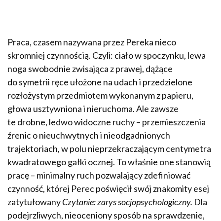
Praca, czasem nazywana przez Pereka nieco
skromniej czynnością. Czyli: ciało w spoczynku, lewa
noga swobodnie zwisająca z prawej, dążące
do symetrii ręce ułożone na udach i przedzielone
rozłożystym przedmiotem wykonanym z papieru,
głowa usztywniona i nieruchoma. Ale zawsze
te drobne, ledwo widoczne ruchy – przemieszczenia
źrenic o nieuchwytnych i nieodgadnionych
trajektoriach, w polu nieprzekraczającym centymetra
kwadratowego gałki ocznej. To właśnie one stanowią
pracę – minimalny ruch pozwalający zdefiniować
czynność, której Perec poświęcił swój znakomity esej
zatytułowany
Czytanie: zarys socjopsychologiczny.
Dla
podejrzliwych, nieoceniony sposób na sprawdzenie,