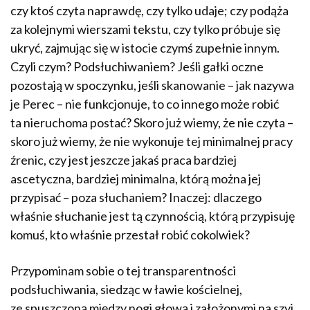
czy ktoś czyta naprawdę, czy tylko udaje; czy podąża
za kolejnymi wierszami tekstu, czy tylko próbuje się
ukryć, zajmując się w istocie czymś zupełnie innym.
Czyli czym? Podsłuchiwaniem? Jeśli gałki oczne
pozostają w spoczynku, jeśli skanowanie – jak nazywa
je Perec – nie funkcjonuje, to co innego może robić
ta nieruchoma postać? Skoro już wiemy, że nie czyta –
skoro już wiemy, że nie wykonuje tej minimalnej pracy
źrenic, czy jest jeszcze jakaś praca bardziej
ascetyczna, bardziej minimalna, którą można jej
przypisać – poza słuchaniem? Inaczej: dlaczego
właśnie słuchanie jest tą czynnością, którą przypisuję
komuś, kto właśnie przestał robić cokolwiek?
Przypominam sobie o tej transparentności
podsłuchiwania, siedząc w ławie kościelnej,
ze spuszczoną między nogi głową i założonymi na szyi