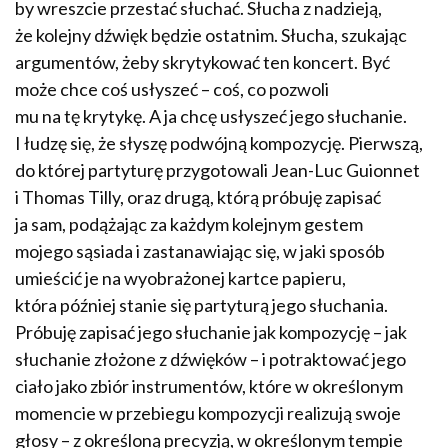
by wreszcie przestać słuchać. Słucha z nadzieją,
że kolejny dźwięk będzie ostatnim. Słucha, szukając
argumentów, żeby skrytykować ten koncert. Być
może chce coś usłyszeć – coś, co pozwoli
mu na tę krytykę. A ja chcę usłyszeć jego słuchanie.
I łudzę się, że słyszę podwójną kompozycję. Pierwszą,
do której partyturę przygotowali Jean-Luc Guionnet
i Thomas Tilly, oraz drugą, którą próbuję zapisać
ja sam, podążając za każdym kolejnym gestem
mojego sąsiada i zastanawiając się, w jaki sposób
umieścić je na wyobrażonej kartce papieru,
która później stanie się partyturą jego słuchania.
Próbuję zapisać jego słuchanie jak kompozycję – jak
słuchanie złożone z dźwięków – i potraktować jego
ciało jako zbiór instrumentów, które w określonym
momencie w przebiegu kompozycji realizują swoje
głosy – z określoną precyzją, w określonym tempie