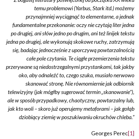
temu problemowi (Yarbus, Stark itd.) możemy
przynajmniej wyciągnąć to elementarne, a jednak
fundamentalne przekonanie: oczy nie czytają liter jedna
po drugiej, ani słów jedno po drugim, ani też linijek tekstu
jedna po drugiej, ale wykonują skokowe ruchy, zatrzymują
się, badając jednocześnie z uporczywą powtarzalnością
całe pole czytania. Te ciągłe przemierzenia tekstu
przerywane są niedostrzegalnymi przystankami, tak jakby
oko, aby odnaleźć to, czego szuka, musiało nerwowo
skanować stronę. Nie równomiernie jak odbiornik
telewizyjny (jak mógłby sugerować termin „skanowanie”),
ale w sposób przypadkowy, chaotyczny, powtarzalny lub,
jak kto woli – skoro już operujemy metaforami – jak gołąb
dziobiący ziemię w poszukiwaniu okruchów chleba.”
Georges Perec
[1]