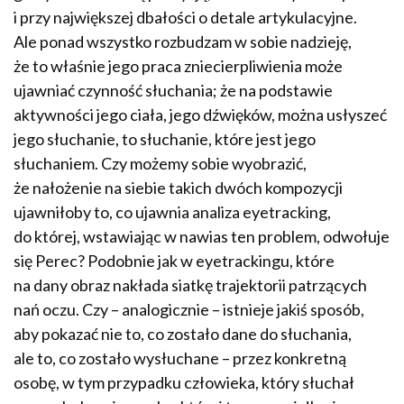
i przy największej dbałości o detale artykulacyjne.
Ale ponad wszystko rozbudzam w sobie nadzieję,
że to właśnie jego praca zniecierpliwienia może
ujawniać czynność słuchania; że na podstawie
aktywności jego ciała, jego dźwięków, można usłyszeć
jego słuchanie, to słuchanie, które jest jego
słuchaniem. Czy możemy sobie wyobrazić,
że nałożenie na siebie takich dwóch kompozycji
ujawniłoby to, co ujawnia analiza eyetracking,
do której, wstawiając w nawias ten problem, odwołuje
się Perec? Podobnie jak w eyetrackingu, które
na dany obraz nakłada siatkę trajektorii patrzących
nań oczu. Czy – analogicznie – istnieje jakiś sposób,
aby pokazać nie to, co zostało dane do słuchania,
ale to, co zostało wysłuchane – przez konkretną
osobę, w tym przypadku człowieka, który słuchał