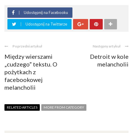
Udostępnij na Facebooku
Udostępnij na Twitterze
Poprzedni artykuł
Następny artykuł
Między wierszami
Detroit w kole
„cudzego” tekstu. O
melancholii
pożytkach z
facebookowej
melancholii
RELATED ARTICLES
MORE FROM CATEGORY