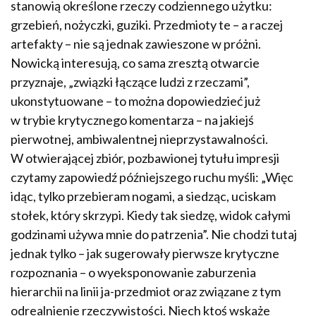
stanowią określone rzeczy codziennego użytku:
grzebień, nożyczki, guziki. Przedmioty te – a raczej
artefakty – nie są jednak zawieszone w próżni.
Nowicką interesują, co sama zresztą otwarcie
przyznaje, „związki łączące ludzi z rzeczami”,
ukonstytuowane – to można dopowiedzieć już
w trybie krytycznego komentarza – na jakiejś
pierwotnej, ambiwalentnej nieprzystawalności.
W otwierającej zbiór, pozbawionej tytułu impresji
czytamy zapowiedź późniejszego ruchu myśli: „Więc
idąc, tylko przebieram nogami, a siedząc, uciskam
stołek, który skrzypi. Kiedy tak siedzę, widok całymi
godzinami używa mnie do patrzenia”. Nie chodzi tutaj
jednak tylko – jak sugerowały pierwsze krytyczne
rozpoznania – o wyeksponowanie zaburzenia
hierarchii na linii ja-przedmiot oraz związane z tym
odrealnienie rzeczywistości. Niech ktoś wskaże