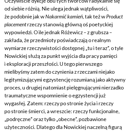
Oczywiście dykcje obu tych twórców radykalnie się
od siebie różnią. Nie ulega jednak wątpliwości,
że podobnie jak w
Nakarmić kamień
, tak też w
Product
placement
rzeczy stanowią główną oś poetyckiej
wypowiedzi. O ile jednak Różewicz – z grubsza –
zakłada, że przedmioty poświadczają o realnym
wymiarze rzeczywistości dostępnej „tu i teraz”, o tyle
Nowickiej służą za punkt wyjścia dla pracy pamięci
i eksploracji przeszłości. U tego pierwszego
mielibyśmy zatem do czynienia z rzeczami niejako
legitymizującymi egzystencję rozumianą jako aktywny
proces, u drugiej natomiast pielęgnującymi nierzadko
traumatyczne wspomnienie o egzystencji już
wygasłej. Zatem: rzeczy po stronie życia i rzeczy
po stronie śmierci, a wreszcie: rzeczy funkcjonalne,
„podręczne” oraz tylko „obecne”, pozbawione
użyteczności. Dlatego dla Nowickiej naczelną figurą