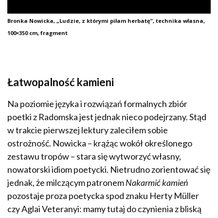
Bronka Nowicka, „Ludzie, z którymi piłam herbatę”, technika własna,
100×350 cm, fragment
Łatwopalność kamieni
Na poziomie języka i rozwiązań formalnych zbiór
poetki z Radomska jest jednak nieco podejrzany. Stąd
w trakcie pierwszej lektury zaleciłem sobie
ostrożność. Nowicka – krążąc wokół określonego
zestawu tropów – stara się wytworzyć własny,
nowatorski idiom poetycki. Nietrudno zorientować się
jednak, że milczącym patronem
Nakarmić kamień
pozostaje proza poetycka spod znaku Herty Müller
czy Aglai Veteranyi: mamy tutaj do czynienia z bliską