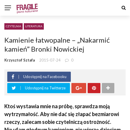
CZYTELNIA
LITERATURA
Kamienie łatwopalne – „Nakarmić
kamień” Bronki Nowickiej
Krzysztof Sztafa
2015-07-24
0
Udostępnij na Facebooku
Udostępnij na Twitterze
Ktoś wystawia mnie na próbę, sprawdza moją
wytrzymałość. Aby nie dać się złapać bezmiarowi
rzeczy, zalecam sobie czytelniczą ostrożność.
Nie ufam głodnym kamieniom, nie wierzę dzieciom