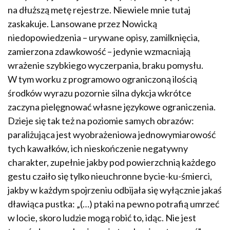
na dłuższą metę rejestrze. Niewiele mnie tutaj
zaskakuje. Lansowane przez Nowicką
niedopowiedzenia – urywane opisy, zamilknięcia,
zamierzona zdawkowość – jedynie wzmacniają
wrażenie szybkiego wyczerpania, braku pomysłu.
W tym worku z programowo ograniczoną ilością
środków wyrazu pozornie silna dykcja wkrótce
zaczyna pielęgnować własne językowe ograniczenia.
Dzieje się tak też na poziomie samych obrazów:
paraliżująca jest wyobrażeniowa jednowymiarowość
tych kawałków, ich nieskończenie negatywny
charakter, zupełnie jakby pod powierzchnią każdego
gestu czaiło się tylko nieuchronne bycie-ku-śmierci,
jakby w każdym spojrzeniu odbijała się wyłącznie jakaś
dławiąca pustka: „(…) ptaki na pewno potrafią umrzeć
w locie, skoro ludzie mogą robić to, idąc. Nie jest