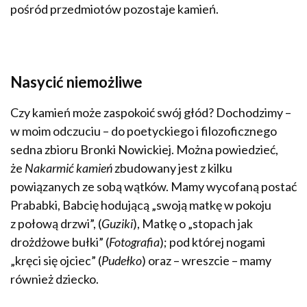
pośród przedmiotów pozostaje kamień.
Nasycić niemożliwe
Czy kamień może zaspokoić swój głód? Dochodzimy –
w moim odczuciu – do poetyckiego i filozoficznego
sedna zbioru Bronki Nowickiej. Można powiedzieć,
że
Nakarmić kamień
zbudowany jest z kilku
powiązanych ze sobą wątków. Mamy wycofaną postać
Prababki, Babcię hodującą „swoją matkę w pokoju
z połową drzwi”, (
Guziki
), Matkę o „stopach jak
drożdżowe bułki” (
Fotografia
); pod której nogami
„kręci się ojciec” (
Pudełko
) oraz – wreszcie – mamy
również dziecko.