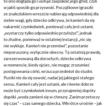
to ono dogląda go i usiłuje zaspokoić jego głód, czyli
w jakiś sposób go przyswoić. Początkowe igraszki
ze znaleziskiem wreszcie nabierają odpowiedniej dla
siebie wagi, gdy dziecko odkrywa, że kamień da się
nakarmić czymkolwiek, ponieważ cały jest ustami,
„wystarczy tylko odpowiednio przyłożyć”, jednak
to złudne, ponieważ w ostatniej instancji „nic się
nie wykluje. Kamień nie przemówi”, pozostanie
nieporuszony, wyłącznie obecny. Tę ostatnią prawdę,
zarezerwowaną dla dorosłych, dziecko odkrywa
w momencie, kiedy ojciec, nie mogąc zrozumieć
postępowania córki, wrzuca przedmiot do studni.
Pustki nie da się oswoić, nadać jej jakiegoś stałego
sensu. Kamień cały jest ustami, ale równie dobrze
może być czymkolwiek innym, przynajmniej dopóty
dopóki „woda zamieni się w chmurę. Zanim przetoczy
się czas” – czas samego dziecka. Wkrótce urośnie – jak