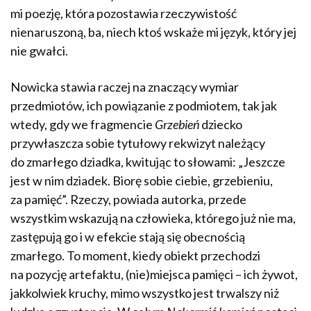
mi poezję, która pozostawia rzeczywistość
nienaruszoną, ba, niech ktoś wskaże mi język, który jej
nie gwałci.
Nowicka stawia raczej na znaczący wymiar
przedmiotów, ich powiązanie z podmiotem, tak jak
wtedy, gdy we fragmencie
Grzebień
dziecko
przywłaszcza sobie tytułowy rekwizyt należący
do zmarłego dziadka, kwitując to słowami: „Jeszcze
jest w nim dziadek. Biorę sobie ciebie, grzebieniu,
za pamięć”. Rzeczy, powiada autorka, przede
wszystkim wskazują na człowieka, którego już nie ma,
zastępują go i w efekcie stają się obecnością
zmarłego. To moment, kiedy obiekt przechodzi
na pozycję artefaktu, (nie)miejsca pamięci – ich żywot,
jakkolwiek kruchy, mimo wszystko jest trwalszy niż