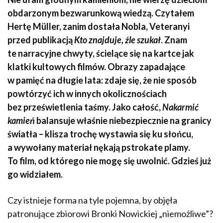
obdarzonym bezwarunkową wiedzą. Czytałem
Hertę Müller, zanim dostała Nobla, Veteranyi
przed publikacją
Kto znajduje, źle szukał
. Znam
te narracyjne chwyty, ścielące się na kartce jak
klatki kultowych filmów. Obrazy zapadające
w pamięć na długie lata: zdaje się, że nie sposób
powtórzyć ich w innych okolicznościach
bez prześwietlenia taśmy. Jako całość,
Nakarmić
kamień
balansuje właśnie niebezpiecznie na granicy
światła – klisza trochę wystawia się ku słońcu,
a wywołany materiał nękają pstrokate plamy.
To film, od którego nie mogę się uwolnić. Gdzieś już
go widziałem.
Czy istnieje forma na tyle pojemna, by objęła
patronujące zbiorowi Bronki Nowickiej „niemożliwe”?