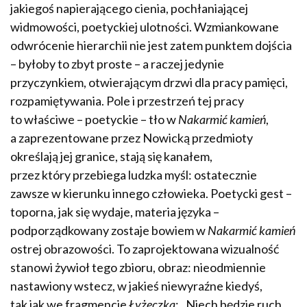
jakiegoś napierającego cienia, pochłaniającej
widmowości, poetyckiej ulotności. Wzmiankowane
odwrócenie hierarchii nie jest zatem punktem dojścia
– byłoby to zbyt proste – a raczej jedynie
przyczynkiem, otwierającym drzwi dla pracy pamięci,
rozpamiętywania. Pole i przestrzeń tej pracy
to właściwe – poetyckie – tło w
Nakarmić kamień
,
a zaprezentowane przez Nowicką przedmioty
określają jej granice, stają się kanałem,
przez który przebiega ludzka myśl: ostatecznie
zawsze w kierunku innego człowieka. Poetycki gest –
toporna, jak się wydaje, materia języka –
podporządkowany zostaje bowiem w
Nakarmić kamień
ostrej obrazowości. To zaprojektowana wizualność
stanowi żywioł tego zbioru, obraz: nieodmiennie
nastawiony wstecz, w jakieś niewyraźne kiedyś,
tak jak we fragmencie
Łyżeczka
: „Niech będzie ruch.