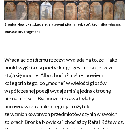
Bronka Nowicka, „Ludzie, z którymi piłam herbatę”, technika własna,
100×350 cm, fragment
Wracając do idiomu rzeczy: wygląda na to, że – jako
punkt wyjścia dla poetyckiego gestu – raz jeszcze
stają się modne. Albo chociaż nośne, bowiem
kategoria tego, co „modne” w wielości głosów
współczesnej poezji wydaje mi się jednak trochę
nie na miejscu. Być może ciekawa byłaby
porównawcza analiza tego, jaki użytek
ze wzmiankowanych przedmiotów czynią w swoich
zbiorach Bronka Nowicka i chociażby Rafał Różewicz.