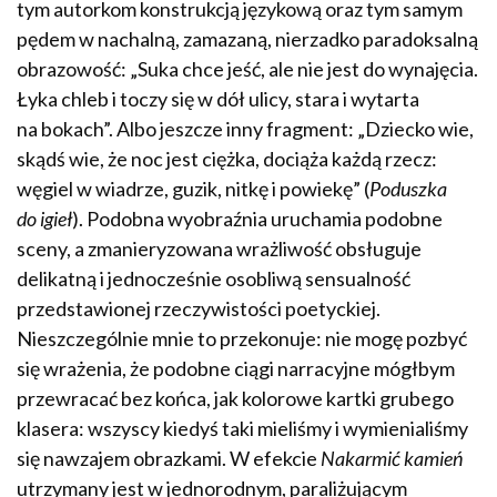
tym autorkom konstrukcją językową oraz tym samym
pędem w nachalną, zamazaną, nierzadko paradoksalną
obrazowość: „Suka chce jeść, ale nie jest do wynajęcia.
Łyka chleb i toczy się w dół ulicy, stara i wytarta
na bokach”. Albo jeszcze inny fragment: „Dziecko wie,
skądś wie, że noc jest ciężka, dociąża każdą rzecz:
węgiel w wiadrze, guzik, nitkę i powiekę” (
Poduszka
do igieł
). Podobna wyobraźnia uruchamia podobne
sceny, a zmanieryzowana wrażliwość obsługuje
delikatną i jednocześnie osobliwą sensualność
przedstawionej rzeczywistości poetyckiej.
Nieszczególnie mnie to przekonuje: nie mogę pozbyć
się wrażenia, że podobne ciągi narracyjne mógłbym
przewracać bez końca, jak kolorowe kartki grubego
klasera: wszyscy kiedyś taki mieliśmy i wymienialiśmy
się nawzajem obrazkami. W efekcie
Nakarmić kamień
utrzymany jest w jednorodnym, paraliżującym