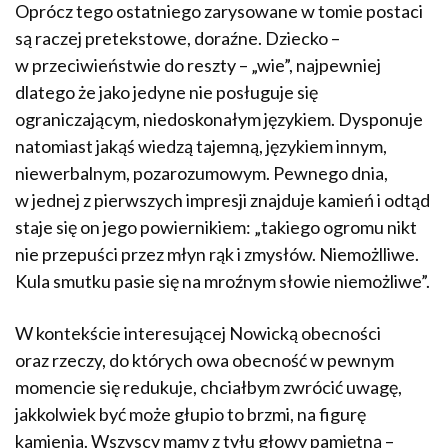
Oprócz tego ostatniego zarysowane w tomie postaci
są raczej pretekstowe, doraźne. Dziecko –
w przeciwieństwie do reszty – „wie”, najpewniej
dlatego że jako jedyne nie posługuje się
ograniczającym, niedoskonałym językiem. Dysponuje
natomiast jakąś wiedzą tajemną, językiem innym,
niewerbalnym, pozarozumowym. Pewnego dnia,
w jednej z pierwszych impresji znajduje kamień i odtąd
staje się on jego powiernikiem: „takiego ogromu nikt
nie przepuści przez młyn rąk i zmysłów. Niemożlliwe.
Kula smutku pasie się na mroźnym słowie niemożliwe”.
W kontekście interesującej Nowicką obecności
oraz rzeczy, do których owa obecność w pewnym
momencie się redukuje, chciałbym zwrócić uwagę,
jakkolwiek być może głupio to brzmi, na figurę
kamienia. Wszyscy mamy z tyłu głowy pamiętną –