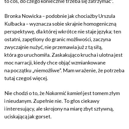
to coś, do czego koniecznie trzeba się zatrzymać”.
Bronka Nowicka – podobnie jak chociażby Urszula
Kulbacka – wyznacza sobie skrajnie homogeniczną
perspektywę, dla której wkrótce nie staje języka; ten
ostatni, zapętlony do granic możliwości, zaczyna
zwyczajnie nużyć, nie przemawia już z tą siłą,
która go uruchomiła. Zaskakująco krucha i ulotna jest
moc narracji, kiedy chce objąć wzmiankowane
na początku „niemożliwe”. Mam wrażenie, że potrzeba
tutaj czegoś więcej.
Nie chodzi o to, że
Nakarmić kamień
jest tomem złym
i nieudanym. Zupełnie nie. To głos ciekawy
i interesujący, ale skrojony na miarę zbyt sztywną,
uciskającą jak gorset.