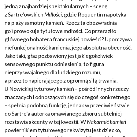
jedną z najbardziej spektakularnych – scenę
z Sartre’owskich
Mdłości
, gdzie Roquentin napotyka
na plaży samotny kamień. Rzecz ta obezwładnia
go i prowokuje tytułowe mdłości. Co przeraziło
głównego bohatera francuskiej powieści? Uporczywa
niefunkcjonalność kamienia, jego absolutna obecność.
Jako taki, głaz pozbawiony jest jakiegokolwiek
sensownego punktu odniesienia, to figura
nieprzyswajalnego dla ludzkiego rozumu,
a przez to napierającego z ogromną siłą trwania.
U Nowickiej tytułowy kamień – pośród innych rzeczy,
znaczących i odnoszących się do czegoś konkretnego
– spełnia podobną funkcję, jednak w przeciwieństwie
do Sartre’a autorka omawianego zbioru subtelniej
rozstawia akcenty w tej kwestii. W
Nakarmić kamień
powiernikiem tytułowego rekwizytu jest dziecko,