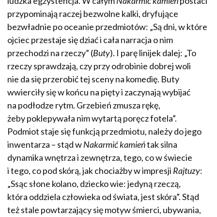
ludzka egzystencja. W całym
Nakarmić kamień
postaci
przypominają raczej bezwolne kalki, dryfujące
bezwładnie po oceanie przedmiotów: „Są dni, w które
ojciec przestaje się dziać i cała narracja o nim
przechodzi na rzeczy” (
Buty
). I parę linijek dalej: „To
rzeczy sprawdzają, czy przy odrobinie dobrej woli
nie da się przerobić tej sceny na komedię. Buty
wwierciły się w końcu na pięty i zaczynają wybijać
na podłodze rytm. Grzebień zmusza rękę,
żeby poklepywała nim wytartą poręcz fotela”.
Podmiot staje się funkcją przedmiotu, należy do jego
inwentarza – stąd w
Nakarmić kamień
tak silna
dynamika wnętrza i zewnętrza, tego, co w świecie
i tego, co pod skórą, jak chociażby w impresji
Rajtuzy
:
„Ssąc słone kolano, dziecko wie: jedyną rzeczą,
która oddziela człowieka od świata, jest skóra”. Stąd
też stale powtarzający się motyw śmierci, ubywania,