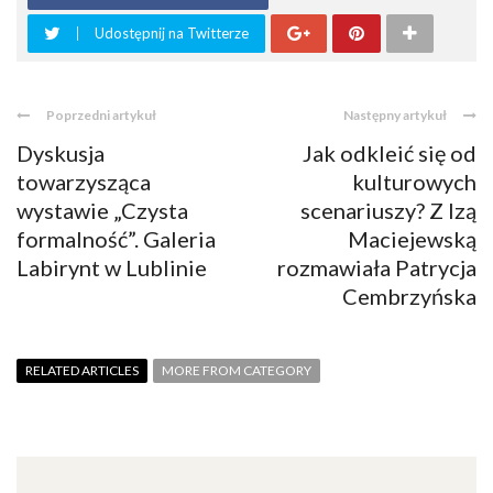
Udostępnij na Twitterze
Poprzedni artykuł
Następny artykuł
Dyskusja
Jak odkleić się od
towarzysząca
kulturowych
wystawie „Czysta
scenariuszy? Z Izą
formalność”. Galeria
Maciejewską
Labirynt w Lublinie
rozmawiała Patrycja
Cembrzyńska
RELATED ARTICLES
MORE FROM CATEGORY