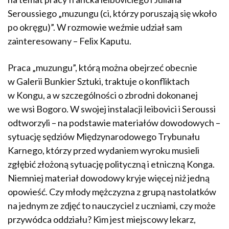
Seroussiego „muzungu (ci, którzy poruszają się wkoło
po okręgu)”. W rozmowie weźmie udział sam
zainteresowany – Felix Kaputu.
Praca „muzungu”, którą można obejrzeć obecnie
w Galerii Bunkier Sztuki, traktuje o konfliktach
w Kongu, a w szczególności o zbrodni dokonanej
we wsi Bogoro. W swojej instalacji leibovici i Seroussi
odtworzyli – na podstawie materiałów dowodowych –
sytuację sędziów Międzynarodowego Trybunału
Karnego, którzy przed wydaniem wyroku musieli
zgłębić złożoną sytuację polityczną i etniczną Konga.
Niemniej materiał dowodowy kryje więcej niż jedną
opowieść. Czy młody mężczyzna z grupą nastolatków
na jednym ze zdjęć to nauczyciel z uczniami, czy może
przywódca oddziału? Kim jest miejscowy lekarz,