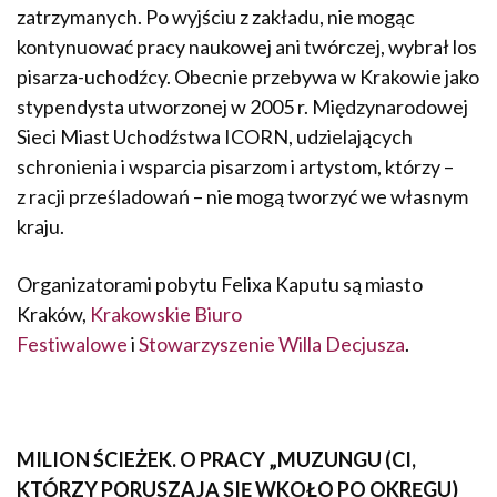
zatrzymanych. Po wyjściu z zakładu, nie mogąc
kontynuować pracy naukowej ani twórczej, wybrał los
pisarza-uchodźcy. Obecnie przebywa w Krakowie jako
stypendysta utworzonej w 2005 r. Międzynarodowej
Sieci Miast Uchodźstwa ICORN, udzielających
schronienia i wsparcia pisarzom i artystom, którzy –
z racji prześladowań – nie mogą tworzyć we własnym
kraju.
Organizatorami pobytu Felixa Kaputu są miasto
Kraków,
Krakowskie Biuro
Festiwalowe
i
Stowarzyszenie Willa Decjusza
.
MILION ŚCIEŻEK. O PRACY „MUZUNGU (CI,
KTÓRZY PORUSZAJĄ SIĘ WKOŁO PO OKRĘGU)