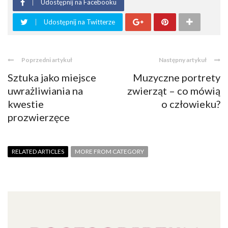
Udostępnij na Facebooku
Udostępnij na Twitterze
Poprzedni artykuł
Następny artykuł
Sztuka jako miejsce
Muzyczne portrety
uwrażliwiania na
zwierząt – co mówią
kwestie
o człowieku?
prozwierzęce
RELATED ARTICLES
MORE FROM CATEGORY