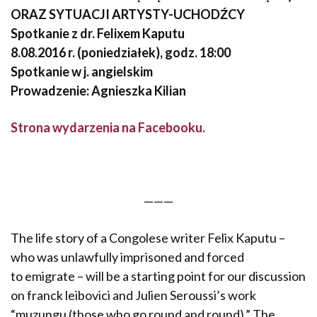
ORAZ SYTUACJI ARTYSTY-UCHODŹCY
Spotkanie z dr. Felixem Kaputu
8.08.2016 r. (poniedziałek), godz. 18:00
Spotkanie w j. angielskim
Prowadzenie: Agnieszka Kilian
Strona wydarzenia na Facebooku.
———
The life story of a Congolese writer Felix Kaputu –
who was unlawfully imprisoned and forced
to emigrate – will be a starting point for our discussion
on franck leibovici and Julien Seroussi’s work
“muzungu (those who go round and round).” The