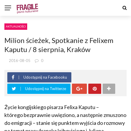
AKTUALNOŚCI
Milion ścieżek, Spotkanie z Felixem
Kaputu / 8 sierpnia, Kraków
2016-08-05
0
Udostępnij na Facebooku
Udostępnij na Twitterze
Życie kongijskiego pisarza Felixa Kaputu –
którego bezprawnie uwięziono, a następnie zmuszono
do emigracji – stanie się punktem wyjścia do rozmowy
na temat pracy francka leiboviciego i Juliana