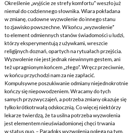
Określenie „wyjście ze strefy komfortu” weszło już
niemal do codziennego słownika. Wiara pokładana
w zmianę, cudowne wyzwolenie do innego stanu
to zjawisko powszechne. W końcu „wyzwolenie”
to element odmiennych stanów świadomości u ludzi,
którzy eksperymentują z używkami, wreszcie
religijnych doznań, opartych na rytuałach przejścia.
Wyzwolenie nie jest jednak niewinnym gestem, ani
też upragnionym końcem „złego”. Wręcz przeciwnie,
w końcu przychodzi nam za nie zapłacić.
Kompulsywne poszukiwanie odmiany niejednokrotnie
kończy się niepowodzeniem. Wracamy do tych
samych przyzwyczajeń, a potrzeba zmiany okazuje się
tylko krótkotrwałą odskocznią. Co więcej niektórzy
lekarze twierdzą, że ta usilna potrzeba wyzwolenia
jest elementem nieuświadomionej chęci trwania
w status quo. – Paradoks wyzwolenia polega na tym,