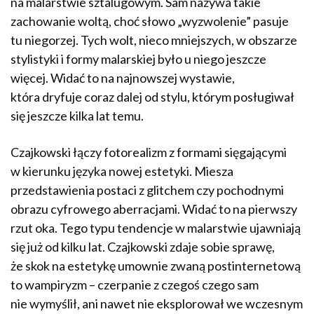
na malarstwie sztalugowym. Sam nazywa takie
zachowanie woltą, choć słowo „wyzwolenie” pasuje
tu niegorzej. Tych wolt, nieco mniejszych, w obszarze
stylistyki i formy malarskiej było u niego jeszcze
więcej. Widać to na najnowszej wystawie,
która dryfuje coraz dalej od stylu, którym posługiwał
się jeszcze kilka lat temu.
Czajkowski łączy fotorealizm z formami sięgającymi
w kierunku języka nowej estetyki. Miesza
przedstawienia postaci z glitchem czy pochodnymi
obrazu cyfrowego aberracjami. Widać to na pierwszy
rzut oka. Tego typu tendencje w malarstwie ujawniają
się już od kilku lat. Czajkowski zdaje sobie sprawę,
że skok na estetykę umownie zwaną postinternetową
to wampiryzm – czerpanie z czegoś czego sam
nie wymyślił, ani nawet nie eksplorował we wczesnym