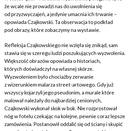
że wcale nie prowadzi nas do uwolnienia się
od przyzwyczajeń, a jedynie umacnia ich trwanie –
opowiada Czajkowski. Ta obserwacja to podkład
pod obrazy, które zobaczymy na wystawie.
Refleksja Czajkowskiego nie wzięła się znikąd, sam
stawia się w szeregu ludzi poszukujących wyzwolenia.
Większość obrazów opowiada o historiach,
których doświadczył na własnej skórze.
Wyzwoleniem było chociażby zerwanie
z wizerunkiem malarza street-artowego. Gdy już
wszyscy kojarzyli jego pseudonim, a murale które
malował należały do najbardziej cenionych,
Czajkowski wykonał skok w bok. Nie rozprostował
nóg w fotelu czekając na kolejne, pewnie coraz lepsze
zamówienia. Postanowił oddalić się od ściany i skupić