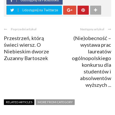
Udostępnij na Facebooku
Udostępnij na Twitterze
Poprzedni artykuł
Następny artykuł
Przestrzeń, którą
(Nie)obecność –
świeci wiersz. O
wystawa prac
Niebieskim dworze
laureatów
Zuzanny Bartoszek
ogólnopolskiego
konkursu dla
studentów i
absolwentów
wyższych ...
RELATED ARTICLES
MORE FROM CATEGORY