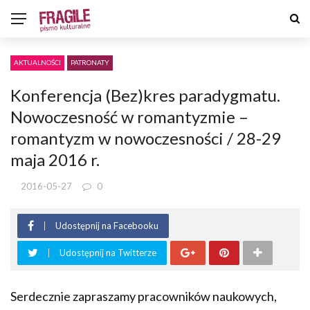
AKTUALNOŚCI
PATRONATY
Konferencja (Bez)kres paradygmatu.
Nowoczesność w romantyzmie –
romantyzm w nowoczesności / 28-29
maja 2016 r.
2016-05-27
0
Udostępnij na Facebooku
Udostępnij na Twitterze
Serdecznie zapraszamy pracowników naukowych,