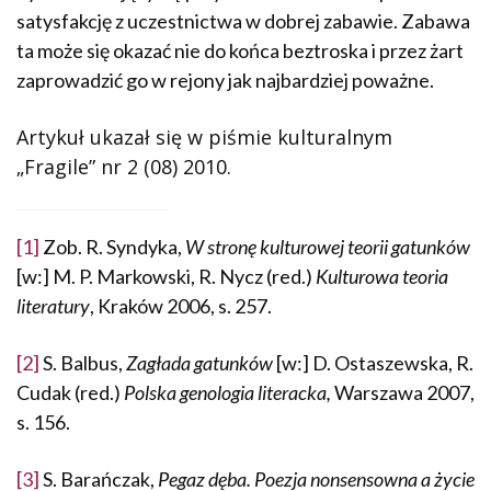
satysfakcję z uczestnictwa w dobrej zabawie. Zabawa
ta może się okazać nie do końca beztroska i przez żart
zaprowadzić go w rejony jak najbardziej poważne.
Artykuł ukazał się w piśmie kulturalnym
„Fragile” nr 2 (08) 2010.
[1]
Zob. R. Syndyka,
W stronę kulturowej teorii gatunków
[w:] M. P. Markowski, R. Nycz (red.)
Kulturowa teoria
literatury
, Kraków 2006, s. 257.
[2]
S. Balbus,
Zagłada gatunków
[w:] D. Ostaszewska, R.
Cudak (red.)
Polska genologia literacka,
Warszawa 2007,
s. 156.
[3]
S. Barańczak,
Pegaz dęba. Poezja nonsensowna a życie