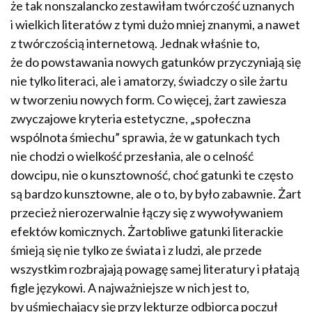
że tak nonszalancko zestawiłam twórczość uznanych
i wielkich literatów z tymi dużo mniej znanymi, a nawet
z twórczością internetową. Jednak właśnie to,
że do powstawania nowych gatunków przyczyniają się
nie tylko literaci, ale i amatorzy, świadczy o sile żartu
w tworzeniu nowych form. Co więcej, żart zawiesza
zwyczajowe kryteria estetyczne, „społeczna
wspólnota śmiechu” sprawia, że w gatunkach tych
nie chodzi o wielkość przesłania, ale o celność
dowcipu, nie o kunsztowność, choć gatunki te często
są bardzo kunsztowne, ale o to, by było zabawnie. Żart
przecież nierozerwalnie łączy się z wywoływaniem
efektów komicznych. Żartobliwe gatunki literackie
śmieją się nie tylko ze świata i z ludzi, ale przede
wszystkim rozbrajają powagę samej literatury i płatają
figle językowi. A najważniejsze w nich jest to,
by uśmiechający się przy lekturze odbiorca poczuł