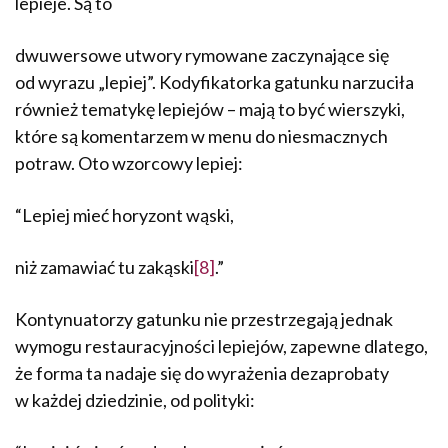
lepieje. Są to
dwuwersowe utwory rymowane zaczynające się
od wyrazu „lepiej”. Kodyfikatorka gatunku narzuciła
również tematykę lepiejów – mają to być wierszyki,
które są komentarzem w menu do niesmacznych
potraw. Oto wzorcowy lepiej:
“Lepiej mieć horyzont wąski,
niż zamawiać tu zakąski
[8]
.”
Kontynuatorzy gatunku nie przestrzegają jednak
wymogu restauracyjności lepiejów, zapew­ne dlatego,
że forma ta nadaje się do wyrażenia dezaprobaty
w każdej dziedzinie, od polityki: