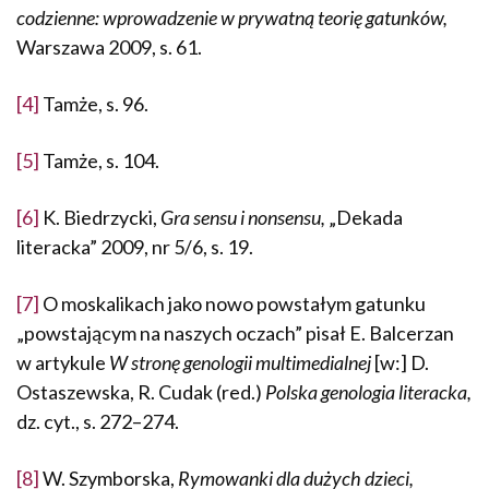
codzienne: wprowadzenie w prywatną teorię gatunków,
Warszawa 2009, s. 61.
[4]
Tamże, s. 96.
[5]
Tamże, s. 104.
[6]
K. Biedrzycki,
Gra sensu i nonsensu,
„Dekada
literacka” 2009, nr 5/6, s. 19.
[7]
O moskalikach jako nowo powstałym gatunku
„powstającym na naszych oczach” pisał E. Balcerzan
w artykule
W stronę genologii multimedialnej
[w:] D.
Ostaszewska, R. Cudak (red.)
Polska genolo­gia literacka,
dz. cyt., s. 272–274.
[8]
W. Szymborska,
Rymowanki dla dużych dzieci,