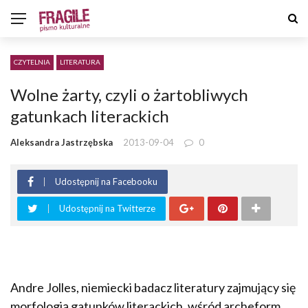
CZYTELNIA
LITERATURA
Wolne żarty, czyli o żartobliwych
gatunkach literackich
Aleksandra Jastrzębska
2013-09-04
0
Udostępnij na Facebooku
Udostępnij na Twitterze
Andre Jolles, niemiecki badacz literatury zajmujący się
morfologią gatunków literackich, wśród archeform