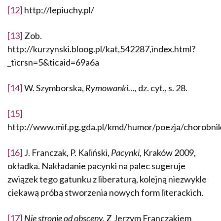
[12]
http://lepiuchy.pl/
[13]
Zob.
http://kurzynski.bloog.pl/kat,542287,index.html?
_ticrsn=5&ticaid=69a6a
[14]
W. Szymborska,
Rymowanki…,
dz. cyt., s. 28.
[15]
http://www.mif.pg.gda.pl/kmd/humor/poezja/chorobnik
[16]
J. Franczak, P. Kaliński,
Pacynki,
Kraków 2009,
okładka. Nakładanie pacynki na palec sugeruje
związek tego gatunku z liberaturą, kolejną niezwykle
ciekawą próbą stworzenia nowych form lite­rackich.
[17]
Nie stronię od obsceny.
Z Jerzym Franczakiem