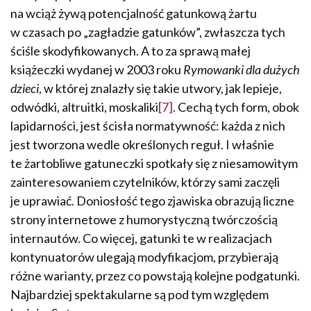
na wciąż żywą potencjalność ga­tunkową żartu
w czasach po „zagładzie gatunków”, zwłaszcza tych
ściśle skodyfikowanych. A to za sprawą małej
książeczki wydanej w 2003 roku
Rymowanki dla dużych
dzieci
, w której znalazły się takie utwory, jak lepieje,
odwódki, altruitki, moskaliki
[7]
. Cechą tych form, obok
lapidarności, jest ścisła normatywność: każda z nich
jest tworzona wedle określonych reguł. I właśnie
te żartobliwe gatuneczki spotkały się z niesamowitym
zainteresowaniem czytelników, którzy sami zaczęli
je uprawiać. Doniosłość tego zjawiska obrazują liczne
strony internetowe z humorystyczną twór­czością
internautów. Co więcej, gatunki te w realizacjach
kontynuatorów ulegają modyfikacjom, przybierają
różne warianty, przez co powstają kolejne podgatunki.
Najbardziej spektakularne są pod tym względem