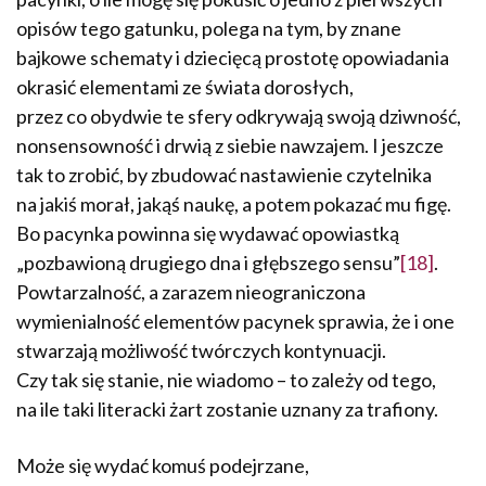
opisów tego gatunku, polega na tym, by znane
bajkowe schematy i dziecięcą prostotę opowiadania
okrasić elementami ze świata dorosłych,
przez co obydwie te sfery odkrywają swoją dziwność,
nonsensowność i drwią z siebie nawzajem. I jeszcze
tak to zrobić, by zbudować nastawienie czytelnika
na jakiś morał, jakąś naukę, a potem pokazać mu figę.
Bo pacynka powinna się wydawać opowiastką
„pozbawioną drugiego dna i głębszego sensu”
[18]
.
Powtarzalność, a zarazem nieograniczona
wymienialność elementów pacynek sprawia, że i one
stwarzają możliwość twórczych kontynuacji.
Czy tak się stanie, nie wiadomo – to zależy od tego,
na ile taki literacki żart zostanie uznany za trafiony.
Może się wydać komuś podejrzane,