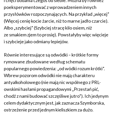
i chęci dodania czegoś od siebie. Można by również
poeksperymentować z wprowadzeniem innych
przysłówków rozpoczynających. Na przykład „więcej”
(Więcej cenię kocie żarcie, niż to marne jadło czarcie).
Albo „szybciej” (Szybciej stracę kilo osiem, niż
ze smakiem zjem to prosię). Powstałyby więc więcieje
i szybcieje jako odmiany lepiejów.
Równie interesujące są odwódki – krótkie formy
rymowane zbudowane według schematu
popularnego powie­dzenia: „od wódki rozum krótki”.
Wbrew pozorom odwódki nie mają charakteru
antyalkoholowego (nie mają nic wspólnego z PRL-
owskimi hasłami propagandowymi „Przestań pić,
chodź z nami budować szczęśliwe jutro”). Ich jedynym
celem dydaktycznym jest, jak zaznacza Szymborska,
ostrzeżenie przed jednym kieliszkiem za dużo.