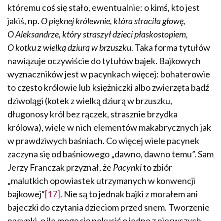
któremu coś się stało, ewentualnie: o kimś, kto jest
jakiś, np.
O pięknej królewnie, która straciła głowę,
O Aleksandrze, który straszył dzieci płaskostopiem,
O kotku z wielką dziurą w brzuszku
. Taka forma tytułów
nawiązuje oczy­wiście do tytułów bajek. Bajkowych
wyznaczników jest w pacynkach więcej: bohaterowie
to często królowie lub księżniczki albo zwierzęta bądź
dziwolągi (kotek z wielką dziurą w brzuszku,
długonosy król bez rączek, strasznie brzydka
królowa), wiele w nich elementów makabrycznych jak
w prawdziwych baśniach. Co więcej wiele pacynek
zaczyna się od baśniowego „dawno, dawno temu”. Sam
Jerzy Franczak przyznał, że
Pacynki
to zbiór
„malutkich opowiastek utrzymanych w konwencji
bajkowej”
[17]
. Nie są to jednak bajki z morałem ani
bajeczki do czytania dzieciom przed snem. Tworzenie
pacynki, o ile mogę się pokusić o jedno z pierwszych