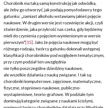
Chorobnik ma taką samą konstrukcję jak odwódka,
ale żeby go utworzyć, jak podają pomysłodawcy tego
gatun­ku: „zamiast alkoholu wstawiamy jakieś pojęcie
naukowe. W drugim wersie jest rozwinięcie akcji, czyli
stwierdze­nie, jaka przykrość nas czeka, gdy będziemy
mieli do czynienia z pojęciem wymienionym w wersie
pierwszym”
[15]
. Jako że pojęcia naukowe mogą być
różnego rodzaju, twórcy gatunku dokonali wstępnej
klasyfikacji chorobników pod względem tematycznym,
przy czym podział ten uwzględnia
nie tylko poszczególne dziedziny naukowe,
ale wszelkie działania z nauką związane. I tak są:
chorobniki komputerowe, zajęciowe, matematyczne,
fizyczne, stopnio­wo-naukowe, publiczno-
wystapieniowe, teorio-grafowe. W podziale tym
dominują kategorie związane z naukami ścisłymi,
ponieważ twórcy chorobników działają przy Wydziale