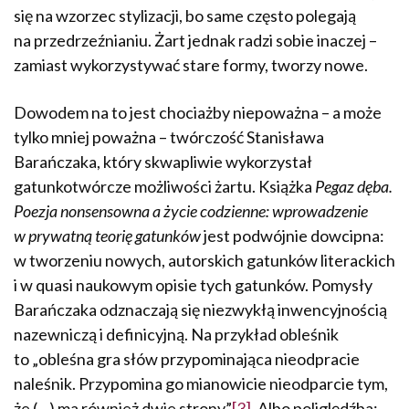
się na wzorzec stylizacji, bo same często polegają
na przedrzeźnianiu. Żart jednak radzi sobie inaczej –
zamiast wykorzystywać stare formy, tworzy nowe.
Dowodem na to jest chociażby niepoważna – a może
tylko mniej poważna – twórczość Stanisława
Barańczaka, który skwapliwie wykorzystał
gatunkotwórcze możliwości żartu. Książka
Pegaz dęba.
Poezja nonsensowna a życie codzienne: wprowadzenie
w prywatną teorię gatunków
jest podwójnie dowcipna:
w tworzeniu nowych, autorskich gatunków literackich
i w quasi naukowym opisie tych gatunków. Pomysły
Barańczaka odznaczają się niezwykłą inwencyjnością
nazewniczą i definicyjną. Na przykład obleśnik
to „obleśna gra słów przypominająca nieodpracie
naleśnik. Przypomina go mianowicie nieodparcie tym,
że (…) ma również dwie strony”
[3]
. Albo poliględźba: