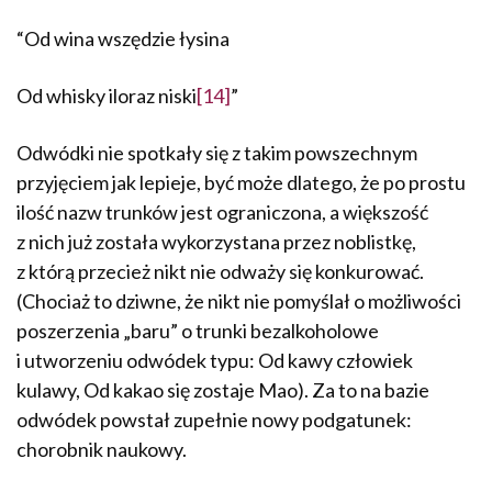
“Od wina wszędzie łysina
Od whisky iloraz niski
[14]
”
Odwódki nie spotkały się z takim powszechnym
przyjęciem jak lepieje, być może dlatego, że po prostu
ilość nazw trunków jest ograniczona, a większość
z nich już została wykorzystana przez noblistkę,
z którą przecież nikt nie odważy się konkurować.
(Chociaż to dziwne, że nikt nie pomyślał o możliwości
poszerzenia „baru” o trunki bezalko­holowe
i utworzeniu odwódek typu: Od kawy człowiek
kulawy, Od kakao się zostaje Mao). Za to na bazie
odwódek powstał zupełnie nowy podgatunek:
chorobnik naukowy.