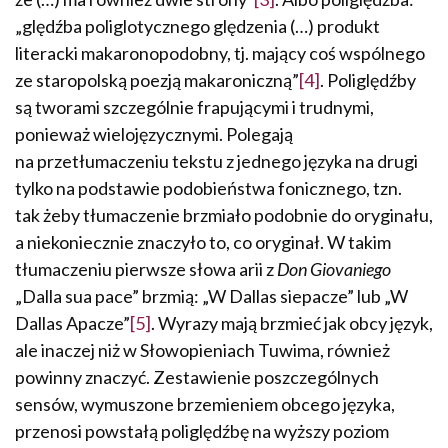
„ględź­ba poliglotycznego ględzenia (…) produkt
literacki makaronopodobny, tj. mający coś wspólnego
ze staropolską poezją makaroniczną”
[4]
. Poliględźby
są tworami szczególnie frapującymi i trudnymi,
ponieważ wielojęzycznymi. Po­legają
na przetłumaczeniu tekstu z jednego języka na drugi
tylko na podstawie podobieństwa fonicznego, tzn.
tak żeby tłumaczenie brzmiało podobnie do oryginału,
a niekoniecznie znaczyło to, co oryginał. W takim
tłumaczeniu pierwsze słowa arii z
Don Giovaniego
„Dalla sua pace” brzmią: „W Dallas siepacze” lub „W
Dallas Apacze”
[5]
. Wyrazy mają brzmieć jak obcy język,
ale inaczej niż w Słowopieniach Tuwima, również
powinny znaczyć. Zestawienie po­szczególnych
sensów, wymuszone brzemieniem obcego języka,
przenosi powstałą poliględźbę na wyższy poziom