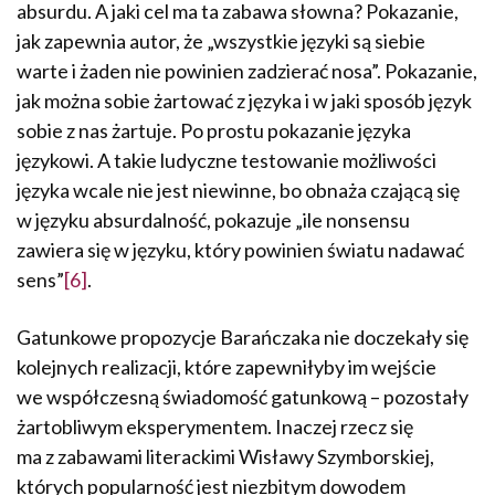
absurdu. A jaki cel ma ta zabawa słowna? Pokazanie,
jak zapewnia autor, że „wszystkie języki są siebie
warte i żaden nie powinien zadzierać nosa”. Pokazanie,
jak można sobie żartować z języka i w jaki sposób język
sobie z nas żar­tuje. Po prostu pokazanie języka
językowi. A takie ludyczne testowanie możliwości
języka wcale nie jest niewinne, bo obnaża czającą się
w języku absurdalność, pokazuje „ile nonsensu
zawiera się w języku, który powinien światu nadawać
sens”
[6]
.
Gatunkowe propozycje Barańczaka nie doczekały się
kolejnych realizacji, które zapewniłyby im wejście
we współ­czesną świadomość gatunkową – pozostały
żartobliwym eksperymentem. Inaczej rzecz się
ma z zabawami lite­rackimi Wisławy Szymborskiej,
których popularność jest niezbitym dowodem