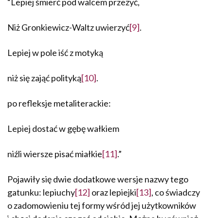
“Lepiej śmierć pod walcem przeżyć,
Niż Gronkiewicz-Waltz uwierzyć
[9]
.
Lepiej w pole iść z motyką
niż się zająć polityką
[10]
.
po refleksje metaliterackie:
Lepiej dostać w gębę wałkiem
niźli wiersze pisać miałkie
[11]
.”
Pojawiły się dwie dodatkowe wersje nazwy tego
gatunku: lepiuchy
[12]
oraz lepiejki
[13]
, co świadczy
o zadomowie­niu tej formy wśród jej użytkowników