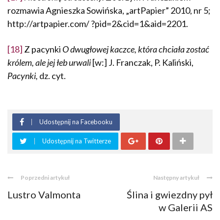
rozmawia Ag­nieszka Sowińska, „artPapier” 2010, nr 5;
http://artpapier.com/ ?pid=2&cid=1&aid=2201.
[18]
Z pacynki
O dwugłowej kaczce, która chciała zostać
królem, ale jej łeb urwali
[w:] J. Franczak, P. Kaliński,
Pacynki,
dz. cyt.
Udostępnij na Facebooku
Udostępnij na Twitterze
Poprzedni artykuł
Następny artykuł
Lustro Valmonta
Ślina i gwiezdny pył
w Galerii AS