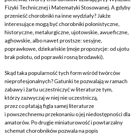
Fizyki Technicznej i Matematyki Stosowanej. A gdy­by
przenieść chorobniki na inne wydziały? Jakże
interesujące mogą być chorobniki polonistyczne,
historyczne, metalurgiczne, ujotowskie, awueficzne,
aghowskie, albo nawet prostsze: sesyjne,
poprawkowe, dziekańskie (moje propozycje: od ujotu
brak polotu, od poprawki rosną brodawki).
Skąd taka popularność tych form wśród twórców
nieprofesjonalnych? Gatunki te pozwalają w ramach
zabawy i żartu uczestniczyć w literaturze tym,
którzy zazwyczaj w niej nie uczestniczą,
przez co płatają figla samej literaturze
i powszechnemu przekonaniu o jej niedostępności dla
amatorów. Po drugie miniaturowość i powtarzalny
schemat chorobników pozwala na popis