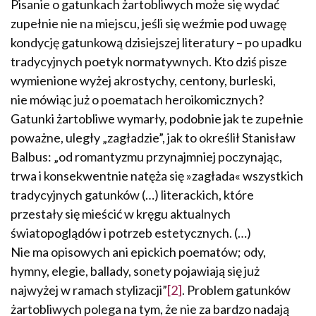
Pisanie o gatunkach żartobliwych może się wydać
zupełnie nie na miejscu, jeśli się weźmie pod uwagę
kondy­cję gatunkową dzisiejszej literatury – po upadku
tradycyjnych poetyk normatywnych. Kto dziś pisze
wymienione wyżej akrostychy, centony, burleski,
nie mówiąc już o poematach heroikomicznych?
Gatunki żartobliwe wymarły, podobnie jak te zupełnie
poważne, uległy „zagładzie”, jak to określił Stanisław
Balbus: „od romantyzmu przynajmniej poczynając,
trwa i konsekwentnie natęża się »zagłada« wszystkich
tradycyjnych gatunków (…) literackich, które
przestały się mieścić w kręgu aktualnych
światopoglądów i potrzeb estetycznych. (…)
Nie ma opisowych ani epi­ckich poematów; ody,
hymny, elegie, ballady, sonety pojawiają się już
najwyżej w ramach stylizacji”
[2]
. Problem ga­tunków
żartobliwych polega na tym, że nie za bardzo nadają