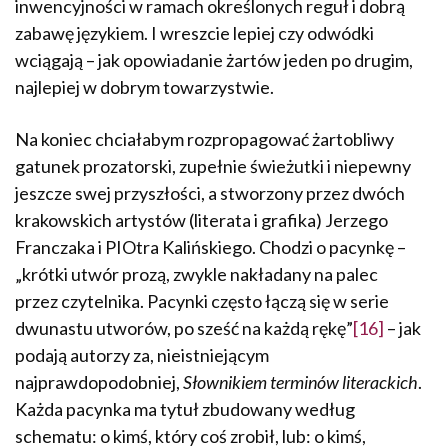
inwencyjności w ramach określonych reguł i dobrą
zabawę językiem. I wreszcie lepiej czy odwódki
wciągają – jak opowiadanie żartów jeden po drugim,
najlepiej w dobrym towarzystwie.
Na koniec chciałabym rozpropagować żartobliwy
gatunek prozatorski, zupełnie świeżutki i niepewny
jeszcze swej przyszłości, a stworzony przez dwóch
krakowskich artystów (literata i grafika) Jerzego
Franczaka i PIOtra Kalińskie­go. Chodzi o pacynkę –
„krótki utwór prozą, zwykle nakładany na palec
przez czytelnika. Pacynki często łączą się w serie
dwunastu utworów, po sześć na każdą rękę”
[16]
– jak
podają autorzy za, nieistniejącym
najprawdopodobniej,
Słownikiem terminów literackich
.
Każda pacynka ma tytuł zbudowany według
schematu: o kimś, który coś zrobił, lub: o kimś,