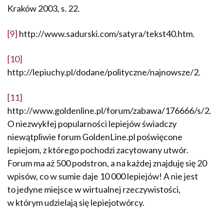
Kraków 2003, s. 22.
[9]
http://www.sadurski.com/satyra/tekst40.htm.
[10]
http://lepiuchy.pl/dodane/polityczne/najnowsze/2.
[11]
http://www.goldenline.pl/forum/zabawa/176666/s/2.
O nie­zwykłej popularności lepiejów świadczy
niewątpliwie forum GoldenLine.pl poświęcone
lepiejom, z którego pochodzi zacyto­wany utwór.
Forum ma aż 500 podstron, a na każdej znajduję się 20
wpisów, co w sumie daje 10 000 lepiejów! A nie jest
to jedyne miejsce w wirtualnej rzeczywistości,
w którym udzielają się lepie­jotwórcy.