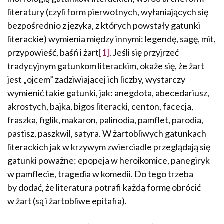
literatury (czyli form pierwotnych, wyłaniających się
bezpośrednio z języka, z których powstały gatunki
literackie) wymienia między innymi: legendę, sagę, mit,
przypowieść, baśń i żart
[1]
. Jeśli się przyjrzeć
tradycyjnym gatunkom literackim, okaże się, że żart
jest „ojcem” zadziwiającej ich liczby, wystarczy
wymienić takie gatunki, jak: anegdota, abecedariusz,
akrostych, bajka, bigos literacki, centon, facecja,
fraszka, figlik, makaron, palinodia, pamflet, parodia,
pastisz, paszkwil, satyra. W żartobliwych gatunkach
literackich jak w krzywym zwierciadle przeglądają się
gatunki poważne: epopeja w heroikomice, panegiryk
w pamflecie, tragedia w komedii. Do tego trzeba
by dodać, że literatura potrafi każdą formę obrócić
w żart (są i żartobliwe epitafia).