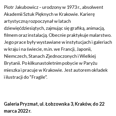
Piotr Jakubowicz – urodzony w 1973 r., absolwent
Akademii Sztuk Pięknych w Krakowie. Karierę
artystyczną rozpoczynał w latach
dziewięćdziesiątych, zajmując się grafiką, animacją,
filmem oraz instalacją. Obecnie praktykuje malarstwo.
Jego prace były wystawiane w instytucjach i galeriach
w kraju i na świecie, m.in. we Francji, Japonii,
Niemczech, Stanach Zjednoczonych i Wielkiej
Brytanii. Po kilkunastoletnim pobycie w Paryżu
mieszka i pracuje w Krakowie. Jest autorem okładek
i ilustracji do “Fragile”.
Galeria Pryzmat, ul. Łobzowska 3, Kraków, do 22
marca 2022 r.