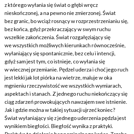
z którego wyłania się świat o głębi wręcz
nieskończonej, a na pewno nie zmierzonej. Świat
bez granic, bo wciąż rosnący w rozprzestrzenianiu się,
bez końca, gdyż przekraczający w swym ruchu
wszelkie zakończenia. Świat rozgałęziający się
we wszystkich możliwych kierunkach równocześnie,
wyłaniający się spontanicznie, bez celu i intencji,
gdyż sam jest tym, co istnieje, co wyłania się
w wiecznej przemianie. Pędzel uderza i choć jego ruch
jest lekki jak lot piórka na wietrze, maluje w oka
mgnieniu rzeczywistość we wszystkich wymiarach,
aspektach i stanach. Z jednego ruchu niekończący się
ciąg zdarzeń prowokujących nawzajem swe istnienie.
Jak i gdzie można w takiej sytuacji ujrzeć koniec?
Świat wyłaniający się z jednego uderzenia pędzla jest
wynikiem biegłości. Biegłość wynika z praktyki.
Praktyka to działanie bez nominalnego końca. Trzeba