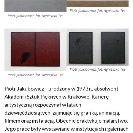
Piotr Jakubowicz, fot. Agnieszka Tes
Piotr Jakubowicz, fot. Agnieszka Tes
Piotr Jakubowicz, fot. Agnieszka Tes
Piotr Jakubowicz, fot. Agnieszka Tes
Piotr Jakubowicz – urodzony w 1973 r., absolwent
Akademii Sztuk Pięknych w Krakowie. Karierę
artystyczną rozpoczynał w latach
dziewięćdziesiątych, zajmując się grafiką, animacją,
filmem oraz instalacją. Obecnie praktykuje malarstwo.
Jego prace były wystawiane w instytucjach i galeriach