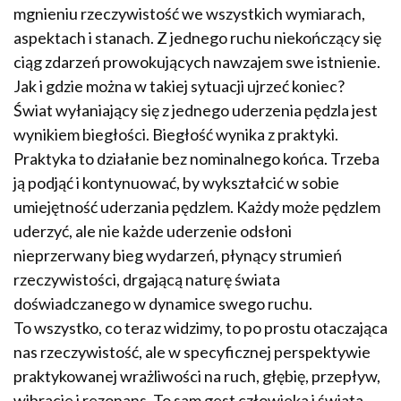
mgnieniu rzeczywistość we wszystkich wymiarach,
aspektach i stanach. Z jednego ruchu niekończący się
ciąg zdarzeń prowokujących nawzajem swe istnienie.
Jak i gdzie można w takiej sytuacji ujrzeć koniec?
Świat wyłaniający się z jednego uderzenia pędzla jest
wynikiem biegłości. Biegłość wynika z praktyki.
Praktyka to działanie bez nominalnego końca. Trzeba
ją podjąć i kontynuować, by wykształcić w sobie
umiejętność uderzania pędzlem. Każdy może pędzlem
uderzyć, ale nie każde uderzenie odsłoni
nieprzerwany bieg wydarzeń, płynący strumień
rzeczywistości, drgającą naturę świata
doświadczanego w dynamice swego ruchu.
To wszystko, co teraz widzimy, to po prostu otaczająca
nas rzeczywistość, ale w specyficznej perspektywie
praktykowanej wrażliwości na ruch, głębię, przepływ,
wibracje i rezonans. To sam gest człowieka i świata,