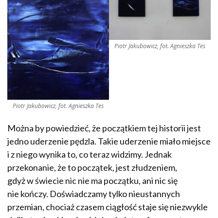
Piotr Jakubowicz, fot. Agnieszka Tes
Piotr Jakubowicz, fot. Agnieszka Tes
Można by powiedzieć, że początkiem tej historii jest
jedno uderzenie pędzla. Takie uderzenie miało miejsce
i z niego wynika to, co teraz widzimy. Jednak
przekonanie, że to początek, jest złudzeniem,
gdyż w świecie nic nie ma początku, ani nic się
nie kończy. Doświadczamy tylko nieustannych
przemian, chociaż czasem ciągłość staje się niezwykle