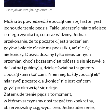
Piotr Jakubowicz, fot. Agnieszka Tes
Można by powiedzieć, że początkiem tej historii jest
jedno uderzenie pędzla. Takie uderzenie miało miejsce
i z niego wynika to, co teraz widzimy. Jednak
przekonanie, że to początek, jest złudzeniem,
gdyż w świecie nic nie ma początku, ani nic się
nie kończy. Doświadczamy tylko nieustannych
przemian, chociaż czasem ciągłość staje się niezwykle
delikatna i gubimy ją, dzieląc świat na fragmenty
z początkami i końcami. Niemniej, każdy „początek”
miał swój początek, a „koniec” nie jest końcem,
gdyż i po nim wciąż się dzieje.
Zatem uderzenie pędzla to moment,
w którym zaczynamy dostrzegać ten konkretny,
obserwowalny ciąg wydarzeń. Jedno uderzenie,