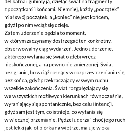
delikatna i gubimy ją, dzieląc świat na fragmenty
z początkami i końcami. Niemniej, każdy „początek”
miał swój początek, a „koniec” nie jest końcem,
gdyż i po nim wciąż się dzieje.
Zatem uderzenie pędzla to moment,
w którym zaczynamy dostrzegać ten konkretny,
obserwowalny ciąg wydarzeń. Jedno uderzenie,
z którego wyłania się świat o głębi wręcz
nieskończonej, a na pewno nie zmierzonej. Świat
bez granic, bo wciąż rosnący w rozprzestrzenianiu się,
bez końca, gdyż przekraczający w swym ruchu
wszelkie zakończenia. Świat rozgałęziający się
we wszystkich możliwych kierunkach równocześnie,
wyłaniający się spontanicznie, bez celu i intencji,
gdyż sam jest tym, co istnieje, co wyłania się
w wiecznej przemianie. Pędzel uderza i choć jego ruch
jest lekki jak lot piórka na wietrze, maluje w oka