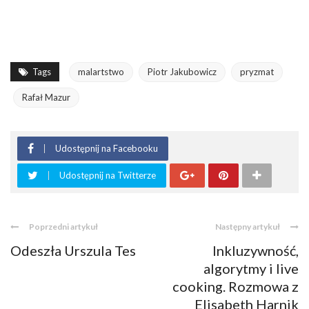
Tags
malartstwo
Piotr Jakubowicz
pryzmat
Rafał Mazur
Udostępnij na Facebooku
Udostępnij na Twitterze
Poprzedni artykuł
Następny artykuł
Odeszła Urszula Tes
Inkluzywność,
algorytmy i live
cooking. Rozmowa z
Elisabeth Harnik