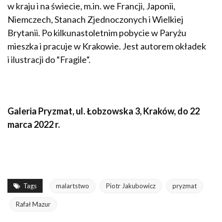
w kraju i na świecie, m.in. we Francji, Japonii,
Niemczech, Stanach Zjednoczonych i Wielkiej
Brytanii. Po kilkunastoletnim pobycie w Paryżu
mieszka i pracuje w Krakowie. Jest autorem okładek
i ilustracji do “Fragile”.
Galeria Pryzmat, ul. Łobzowska 3, Kraków, do 22
marca 2022 r.
Tags
malartstwo
Piotr Jakubowicz
pryzmat
Rafał Mazur