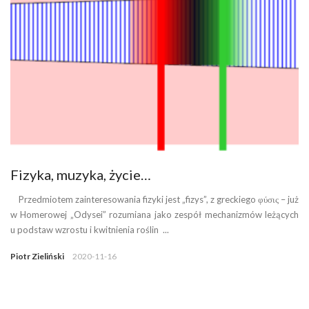
Fizyka, muzyka, życie…
Przedmiotem zainteresowania fizyki jest „fizys”, z greckiego φύσις – już
w Homerowej „Odysei” rozumiana jako zespół mechanizmów leżących
u podstaw wzrostu i kwitnienia roślin ...
Piotr Zieliński
2020-11-16