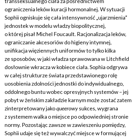
transseksualnego ciała za pośrednictwem
ograniczenia leków kuracji hormonalnej. W sytuacji
Sophii ogniskuje się cała intensywność „ujarzmienia”
jednostek w modelu władzy biopolitycznej,
o której pisał Michel Foucault. Racjonalizacja leków,
ograniczanie akcesoriów do higieny intymnej,
unifikacja więziennych uniformów to tylko kilka
ze sposobów, w jaki władza sprawowana w Litchfield
dosłownie wkracza w kobiece ciała. Sophia odgrywa
w całej strukturze świata przedstawionego rolę
uosobienia zdolności jednostki do indywidualnego,
oddolnego buntu wobec opresyjnych systemów – jej
pobyt w żeńskim zakładzie karnym może zostać zatem
zinterpretowany jako
queerowy
sukces, wygrana
z systemem walka o miejsce po odpowiedniej stronie
normy. Pozostając zawsze w zawieszeniu pomiędzy,
Sophii udaje się też wywalczyć miejsce w formującej