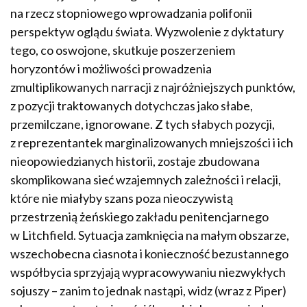
na rzecz stopniowego wprowadzania polifonii
perspektyw oglądu świata. Wyzwolenie z dyktatury
tego, co oswojone, skutkuje poszerzeniem
horyzontów i możliwości prowadzenia
zmultiplikowanych narracji z najróżniejszych punktów,
z pozycji traktowanych dotychczas jako słabe,
przemilczane, ignorowane. Z tych słabych pozycji,
z reprezentantek marginalizowanych mniejszości i ich
nieopowiedzianych historii, zostaje zbudowana
skomplikowana sieć wzajemnych zależności i relacji,
które nie miałyby szans poza nieoczywistą
przestrzenią żeńskiego zakładu penitencjarnego
w Litchfield. Sytuacja zamknięcia na małym obszarze,
wszechobecna ciasnota i konieczność bezustannego
współbycia sprzyjają wypracowywaniu niezwykłych
sojuszy – zanim to jednak nastąpi, widz (wraz z Piper)