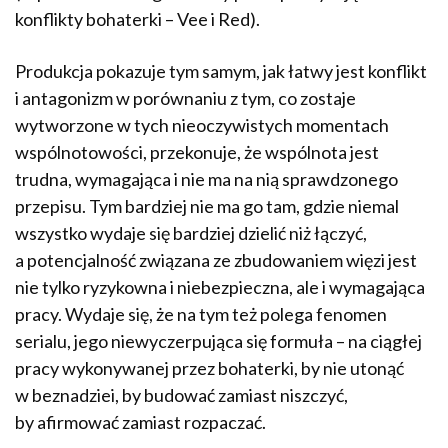
konflikty bohaterki – Vee i Red).
Produkcja pokazuje tym samym, jak łatwy jest konflikt
i antagonizm w porównaniu z tym, co zostaje
wytworzone w tych nieoczywistych momentach
wspólnotowości, przekonuje, że wspólnota jest
trudna, wymagająca i nie ma na nią sprawdzonego
przepisu. Tym bardziej nie ma go tam, gdzie niemal
wszystko wydaje się bardziej dzielić niż łączyć,
a potencjalność związana ze zbudowaniem więzi jest
nie tylko ryzykowna i niebezpieczna, ale i wymagająca
pracy. Wydaje się, że na tym też polega fenomen
serialu, jego niewyczerpująca się formuła – na ciągłej
pracy wykonywanej przez bohaterki, by nie utonąć
w beznadziei, by budować zamiast niszczyć,
by afirmować zamiast rozpaczać.