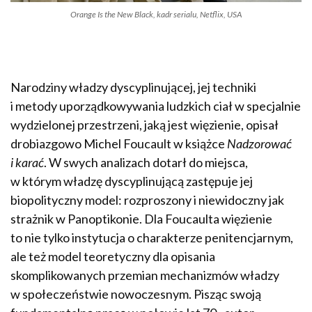
Orange Is the New Black
, kadr serialu, Netflix, USA
Narodziny władzy dyscyplinującej, jej techniki
i metody uporządkowywania ludzkich ciał w specjalnie
wydzielonej przestrzeni, jaką jest więzienie, opisał
drobiazgowo Michel Foucault w książce
Nadzorować
i karać
. W swych analizach dotarł do miejsca,
w którym władzę dyscyplinującą zastępuje jej
biopolityczny model: rozproszony i niewidoczny jak
strażnik w Panoptikonie. Dla Foucaulta więzienie
to nie tylko instytucja o charakterze penitencjarnym,
ale też model teoretyczny dla opisania
skomplikowanych przemian mechanizmów władzy
w społeczeństwie nowoczesnym. Pisząc swoją