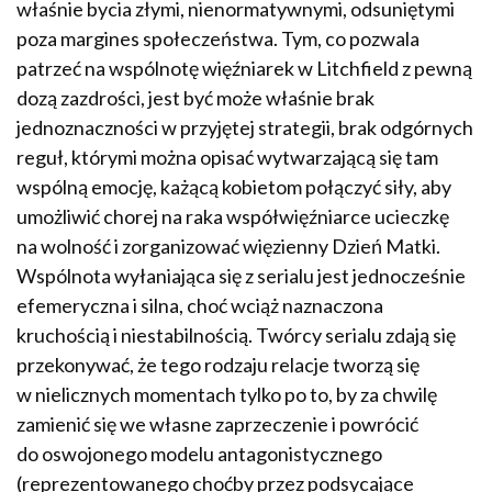
właśnie bycia złymi, nienormatywnymi, odsuniętymi
poza margines społeczeństwa. Tym, co pozwala
patrzeć na wspólnotę więźniarek w Litchfield z pewną
dozą zazdrości, jest być może właśnie brak
jednoznaczności w przyjętej strategii, brak odgórnych
reguł, którymi można opisać wytwarzającą się tam
wspólną emocję, każącą kobietom połączyć siły, aby
umożliwić chorej na raka współwięźniarce ucieczkę
na wolność i zorganizować więzienny Dzień Matki.
Wspólnota wyłaniająca się z serialu jest jednocześnie
efemeryczna i silna, choć wciąż naznaczona
kruchością i niestabilnością. Twórcy serialu zdają się
przekonywać, że tego rodzaju relacje tworzą się
w nielicznych momentach tylko po to, by za chwilę
zamienić się we własne zaprzeczenie i powrócić
do oswojonego modelu antagonistycznego
(reprezentowanego choćby przez podsycające