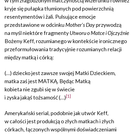
w tym złagodzonym matczynością wizerunku również
kryje się pułapka tłumionych pod powierzchnią
resentymentów i żali. Pulsujące emocje
przedstawione w odcinku
Mother’s Day
przywodzą
na myśl niektóre fragmenty
Utworu o Matce i Ojczyźnie
Bożeny Keff, rozumianego w kontekście ironicznego
przeformułowania tradycyjnie rozumianych relacji
między matką i córką:
(…) dziecko jest zawsze swojej Matki Dzieckiem,
matka zaś jest MATKĄ. Będąc Matką
kobieta nie zgubi się w świecie
[1]
i zyska jakąś tożsamość (…)
Amerykański serial, podobnie jak utwór Keff,
w całości jest produkcją o złych matkach i złych
córkach, łączonych wspólnymi doświadczeniami