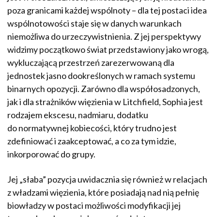
poza granicami każdej wspólnoty – dla tej postaci idea
wspólnotowości staje się w danych warunkach
niemożliwa do urzeczywistnienia. Z jej perspektywy
widzimy początkowo świat przedstawiony jako wrogą,
wykluczającą przestrzeń zarezerwowaną dla
jednostek jasno dookreślonych w ramach systemu
binarnych opozycji. Zarówno dla współosadzonych,
jak i dla strażników więzienia w Litchfield, Sophia jest
rodzajem ekscesu, nadmiaru, dodatku
do normatywnej kobiecości, który trudno jest
zdefiniować i zaakceptować, a co za tym idzie,
inkorporować do grupy.
Jej „słaba” pozycja uwidacznia się również w relacjach
z władzami więzienia, które posiadają nad nią pełnię
biowładzy w postaci możliwości modyfikacji jej