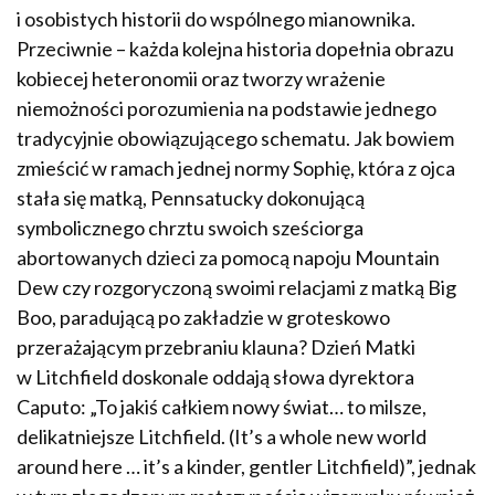
i osobistych historii do wspólnego mianownika.
Przeciwnie – każda kolejna historia dopełnia obrazu
kobiecej heteronomii oraz tworzy wrażenie
niemożności porozumienia na podstawie jednego
tradycyjnie obowiązującego schematu. Jak bowiem
zmieścić w ramach jednej normy Sophię, która z ojca
stała się matką, Pennsatucky dokonującą
symbolicznego chrztu swoich sześciorga
abortowanych dzieci za pomocą napoju Mountain
Dew czy rozgoryczoną swoimi relacjami z matką Big
Boo, paradującą po zakładzie w groteskowo
przerażającym przebraniu klauna? Dzień Matki
w Litchfield doskonale oddają słowa dyrektora
Caputo: „To jakiś całkiem nowy świat… to milsze,
delikatniejsze Litchfield. (It’s a whole new world
around here … it’s a kinder, gentler Litchfield)”, jednak