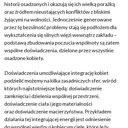
historii osadzonych i okazują się ich wielką porażką
oraz źródłem nieustających konfliktów z bliskimi
żyjącymi na wolności. Jednocześnie generowane
przez tę bezsilność problemy stają się podłożem dla
wykształcenia się silnych więzi wewnątrz zakładu –
podstawą zbudowania poczucia wspólnoty są zatem
wspólne doświadczenia, dzielone przez wszystkie
osadzone kobiety.
Doświadczenia umożliwiające integrację kobiet
podzielić możemy na kilka zasadniczych sfer, wśród
których najistotniejsze będą: doświadczenie
zamknięcia i dzielenia wspólnej przestrzeni,
doświadczenie ciała i jego materialności
oraz doświadczenie macierzyństwa. Przykładem
działania tej integrującej energii jest odniesienie
do wspólnej wiedzy o kobiecym ciele, które leży