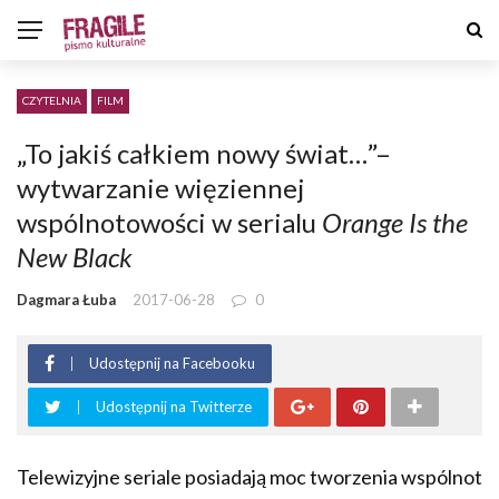
CZYTELNIA
FILM
„To jakiś całkiem nowy świat…”–
wytwarzanie więziennej
wspólnotowości w serialu
Orange Is the
New Black
Dagmara Łuba
2017-06-28
0
Udostępnij na Facebooku
Udostępnij na Twitterze
Telewizyjne seriale posiadają moc tworzenia wspólnot