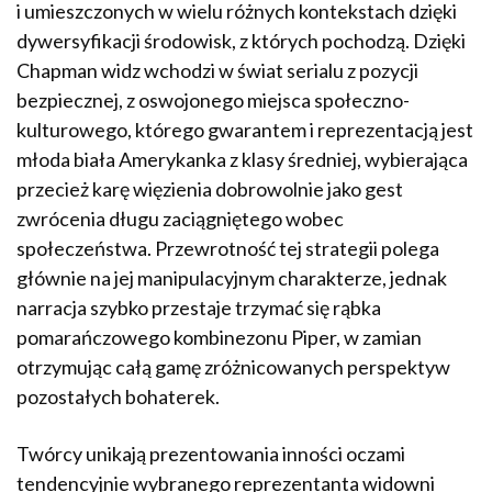
i umieszczonych w wielu różnych kontekstach dzięki
dywersyfikacji środowisk, z których pochodzą. Dzięki
Chapman widz wchodzi w świat serialu z pozycji
bezpiecznej, z oswojonego miejsca społeczno-
kulturowego, którego gwarantem i reprezentacją jest
młoda biała Amerykanka z klasy średniej, wybierająca
przecież karę więzienia dobrowolnie jako gest
zwrócenia długu zaciągniętego wobec
społeczeństwa. Przewrotność tej strategii polega
głównie na jej manipulacyjnym charakterze, jednak
narracja szybko przestaje trzymać się rąbka
pomarańczowego kombinezonu Piper, w zamian
otrzymując całą gamę zróżnicowanych perspektyw
pozostałych bohaterek.
Twórcy unikają prezentowania inności oczami
tendencyjnie wybranego reprezentanta widowni