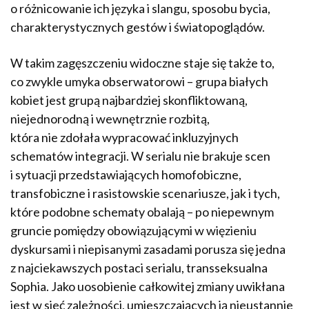
o różnicowanie ich języka i slangu, sposobu bycia,
charakterystycznych gestów i światopoglądów.
W takim zagęszczeniu widoczne staje się także to,
co zwykle umyka obserwatorowi – grupa białych
kobiet jest grupą najbardziej skonfliktowaną,
niejednorodną i wewnętrznie rozbitą,
która nie zdołała wypracować inkluzyjnych
schematów integracji. W serialu nie brakuje scen
i sytuacji przedstawiających homofobiczne,
transfobiczne i rasistowskie scenariusze, jak i tych,
które podobne schematy obalają – po niepewnym
gruncie pomiędzy obowiązującymi w więzieniu
dyskursami i niepisanymi zasadami porusza się jedna
z najciekawszych postaci serialu, transseksualna
Sophia. Jako uosobienie całkowitej zmiany uwikłana
jest w sieć zależności, umieszczających ją nieustannie