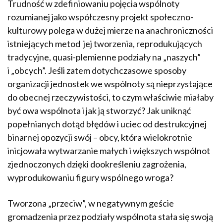
Trudność w zdefiniowaniu pojęcia wspólnoty
rozumianej jako współczesny projekt społeczno-
kulturowy polega w dużej mierze na anachroniczności
istniejących metod jej tworzenia, reprodukujących
tradycyjne, quasi-plemienne podziały na „naszych”
i „obcych”. Jeśli zatem dotychczasowe sposoby
organizacji jednostek we wspólnoty są nieprzystające
do obecnej rzeczywistości, to czym właściwie miałaby
być owa wspólnota i jak ją stworzyć? Jak uniknąć
popełnianych dotąd błędów i uciec od destrukcyjnej
binarnej opozycji swój – obcy, która wielokrotnie
inicjowała wytwarzanie małych i większych wspólnot
zjednoczonych dzięki dookreśleniu zagrożenia,
wyprodukowaniu figury wspólnego wroga?
Tworzona „przeciw”, w negatywnym geście
gromadzenia przez podziały wspólnota stała się swoją