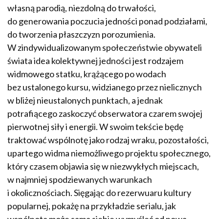
własną parodią, niezdolną do trwałości,
do generowania poczucia jedności ponad podziałami,
do tworzenia płaszczyzn porozumienia.
W zindywidualizowanym społeczeństwie obywateli
świata idea kolektywnej jedności jest rodzajem
widmowego statku, krążącego po wodach
bez ustalonego kursu, widzianego przez nielicznych
w bliżej nieustalonych punktach, a jednak
potrafiącego zaskoczyć obserwatora czarem swojej
pierwotnej siły i energii. W swoim tekście będę
traktować wspólnotę jako rodzaj wraku, pozostałości,
upartego widma niemożliwego projektu społecznego,
który czasem objawia się w niezwykłych miejscach,
w najmniej spodziewanych warunkach
i okolicznościach. Sięgając do rezerwuaru kultury
popularnej, pokażę na przykładzie serialu, jak