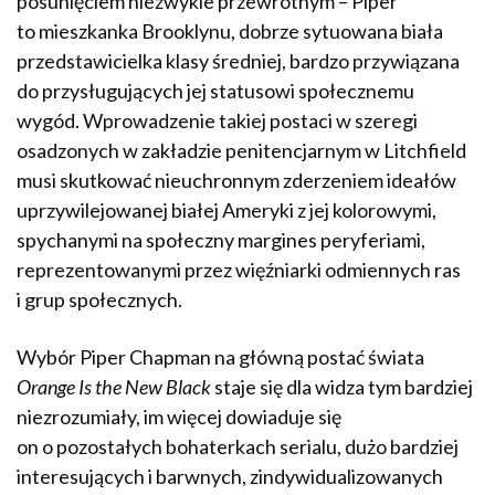
posunięciem niezwykle przewrotnym – Piper
to mieszkanka Brooklynu, dobrze sytuowana biała
przedstawicielka klasy średniej, bardzo przywiązana
do przysługujących jej statusowi społecznemu
wygód. Wprowadzenie takiej postaci w szeregi
osadzonych w zakładzie penitencjarnym w Litchfield
musi skutkować nieuchronnym zderzeniem ideałów
uprzywilejowanej białej Ameryki z jej kolorowymi,
spychanymi na społeczny margines peryferiami,
reprezentowanymi przez więźniarki odmiennych ras
i grup społecznych.
Wybór Piper Chapman na główną postać świata
Orange Is the New Black
staje się dla widza tym bardziej
niezrozumiały, im więcej dowiaduje się
on o pozostałych bohaterkach serialu, dużo bardziej
interesujących i barwnych, zindywidualizowanych