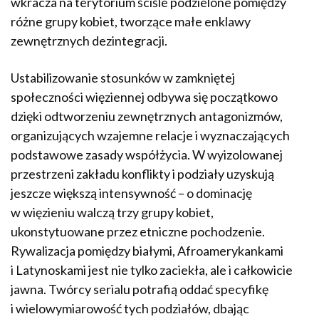
wkracza na terytorium ściśle podzielone pomiędzy
różne grupy kobiet, tworzące małe enklawy
zewnętrznych dezintegracji.
Ustabilizowanie stosunków w zamkniętej
społeczności więziennej odbywa się początkowo
dzięki odtworzeniu zewnętrznych antagonizmów,
organizujących wzajemne relacje i wyznaczających
podstawowe zasady współżycia. W wyizolowanej
przestrzeni zakładu konflikty i podziały uzyskują
jeszcze większą intensywność – o dominację
w więzieniu walczą trzy grupy kobiet,
ukonstytuowane przez etniczne pochodzenie.
Rywalizacja pomiędzy białymi, Afroamerykankami
i Latynoskami jest nie tylko zaciekła, ale i całkowicie
jawna. Twórcy serialu potrafią oddać specyfikę
i wielowymiarowość tych podziałów, dbając