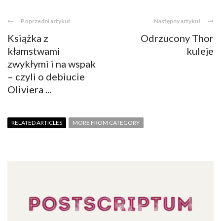
Poprzedni artykuł
Następny artykuł
Książka z
Odrzucony Thor
kłamstwami
kuleje
zwykłymi i na wspak
– czyli o debiucie
Oliviera ...
RELATED ARTICLES
MORE FROM CATEGORY