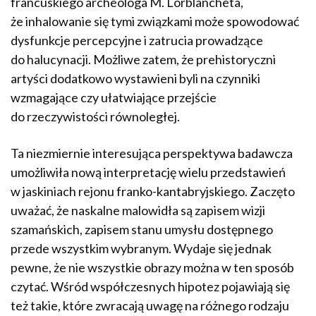
francuskiego archeologa M. Lorblancheta,
że inhalowanie się tymi związkami może spowodować
dysfunkcje percepcyjne i zatrucia prowadzące
do halucynacji. Możliwe zatem, że prehistoryczni
artyści dodatkowo wystawieni byli na czynniki
wzmagające czy ułatwiające przejście
do rzeczywistości równoległej.
Ta niezmiernie interesująca perspektywa badawcza
umożliwiła nową interpretację wielu przedstawień
w jaskiniach rejonu franko-kantabryjskiego. Zaczęto
uważać, że naskalne malowidła są zapisem wizji
szamańskich, zapisem stanu umysłu dostępnego
przede wszystkim wybranym. Wydaje się jednak
pewne, że nie wszystkie obrazy można w ten sposób
czytać. Wśród współczesnych hipotez pojawiają się
też takie, które zwracają uwagę na różnego rodzaju