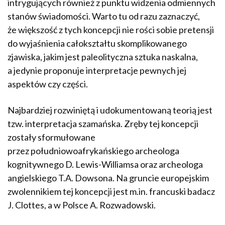
intrygujących również z punktu widzenia odmiennych
stanów świadomości. Warto tu od razu zaznaczyć,
że większość z tych koncepcji nie rości sobie pretensji
do wyjaśnienia całokształtu skomplikowanego
zjawiska, jakim jest paleolityczna sztuka naskalna,
a jedynie proponuje interpretacje pewnych jej
aspektów czy części.
Najbardziej rozwiniętą i udokumentowaną teorią jest
tzw. interpretacja szamańska. Zręby tej koncepcji
zostały sformułowane
przez południowoafrykańskiego archeologa
kognitywnego D. Lewis-Williamsa oraz archeologa
angielskiego T.A. Dowsona. Na gruncie europejskim
zwolennikiem tej koncepcji jest m.in. francuski badacz
J. Clottes, a w Polsce A. Rozwadowski.