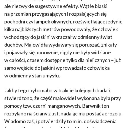
ale niezwykle sugestywne efekty. Wątłe blaski
na przemian przygasających i rozpalających się
pochodni czy lampek oliwnych, rozświetlające jedynie
kilka najbliższych metrów powodowały, że człowiek
wchodzący do jaskini wkraczał w odmienny świat
duchów. Malowidła wydawały się poruszać, znikały
i pojawiały się ponownie, nigdy nie były widziane
w całości, czasem dostępne tylko dla nielicznych – już
samo wejście do jaskini wprowadzało człowieka
w odmienny stan umysłu.
Jakby tego było mało, w trakcie kolejnych badań
stwierdzono, że część malowideł wykonana była przy
pomocy tzw. czerni manganowych. Barwnik ten
rozpylano na ściany z ust, nadając mu postać aerozolu.
Wiadomo zaś, i potwierdziły to m.in. doświadczenia