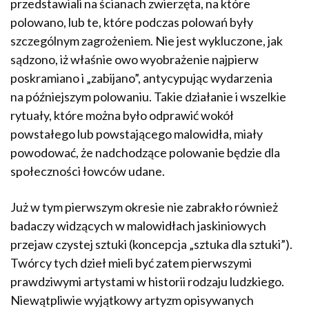
przedstawiali na ścianach zwierzęta, na które
polowano, lub te, które podczas polowań były
szczególnym zagrożeniem. Nie jest wykluczone, jak
sądzono, iż właśnie owo wyobrażenie najpierw
poskramiano i „zabijano”, antycypując wydarzenia
na późniejszym polowaniu. Takie działanie i wszelkie
rytuały, które można było odprawić wokół
powstałego lub powstającego malowidła, miały
powodować, że nadchodzące polowanie będzie dla
społeczności łowców udane.
Już w tym pierwszym okresie nie zabrakło również
badaczy widzących w malowidłach jaskiniowych
przejaw czystej sztuki (koncepcja „sztuka dla sztuki”).
Twórcy tych dzieł mieli być zatem pierwszymi
prawdziwymi artystami w historii rodzaju ludzkiego.
Niewątpliwie wyjątkowy artyzm opisywanych