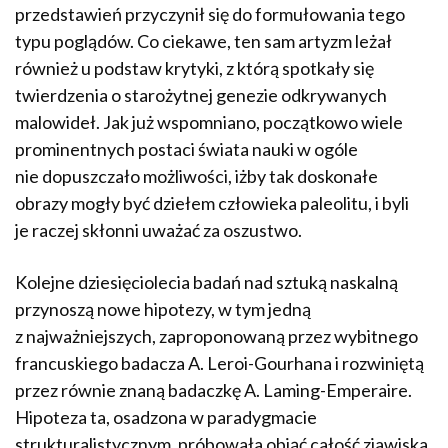
przedstawień przyczynił się do formułowania tego
typu poglądów. Co ciekawe, ten sam artyzm leżał
również u podstaw krytyki, z którą spotkały się
twierdzenia o starożytnej genezie odkrywanych
malowideł. Jak już wspomniano, początkowo wiele
prominentnych postaci świata nauki w ogóle
nie dopuszczało możliwości, iżby tak doskonałe
obrazy mogły być dziełem człowieka paleolitu, i byli
je raczej skłonni uważać za oszustwo.
Kolejne dziesięciolecia badań nad sztuką naskalną
przynoszą nowe hipotezy, w tym jedną
z najważniejszych, zaproponowaną przez wybitnego
francuskiego badacza A. Leroi-Gourhana i rozwiniętą
przez równie znaną badaczkę A. Laming-Emperaire.
Hipoteza ta, osadzona w paradygmacie
strukturalistycznym, próbowała objąć całość zjawiska