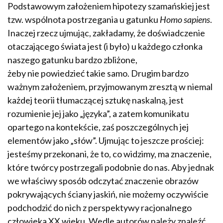
Podstawowym założeniem hipotezy szamańskiej jest
tzw. wspólnota postrzegania u gatunku
Homo sapiens
.
Inaczej rzecz ujmując, zakładamy, że doświadczenie
otaczającego świata jest (i było) u każdego członka
naszego gatunku bardzo zbliżone,
żeby nie powiedzieć takie samo. Drugim bardzo
ważnym założeniem, przyjmowanym zresztą w niemal
każdej teorii tłumaczącej sztukę naskalną, jest
rozumienie jej jako „języka”, a zatem komunikatu
opartego na kontekście, zaś poszczególnych jej
elementów jako „słów”. Ujmując to jeszcze prościej:
jesteśmy przekonani, że to, co widzimy, ma znaczenie,
które twórcy postrzegali podobnie do nas. Aby jednak
we właściwy sposób odczytać znaczenie obrazów
pokrywających ściany jaskiń, nie możemy oczywiście
podchodzić do nich z perspektywy racjonalnego
człowieka XX wieku. Wedle autorów należy znaleźć