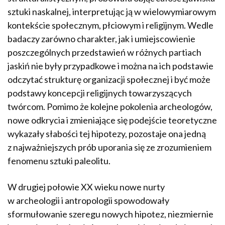
sztuki naskalnej, interpretując ją w wielowymiarowym
kontekście społecznym, płciowym i religijnym. Wedle
badaczy zarówno charakter, jak i umiejscowienie
poszczególnych przedstawień w różnych partiach
jaskiń nie były przypadkowe i można na ich podstawie
odczytać strukturę organizacji społecznej i być może
podstawy koncepcji religijnych towarzyszących
twórcom. Pomimo że kolejne pokolenia archeologów,
nowe odkrycia i zmieniające się podejście teoretyczne
wykazały słabości tej hipotezy, pozostaje ona jedną
z najważniejszych prób uporania się ze zrozumieniem
fenomenu sztuki paleolitu.
W drugiej połowie XX wieku nowe nurty
w archeologii i antropologii spowodowały
sformułowanie szeregu nowych hipotez, niezmiernie