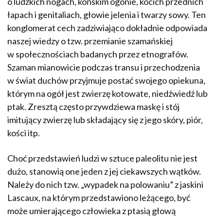
o ludzkich nogach, końskim ogonie, kocich przednich
łapach i genitaliach, głowie jelenia i twarzy sowy. Ten
konglomerat cech zadziwiająco dokładnie odpowiada
naszej wiedzy o tzw. przemianie szamańskiej
w społecznościach badanych przez etnografów.
Szaman mianowicie podczas transu i przechodzenia
w świat duchów przyjmuje postać swojego opiekuna,
którym na ogół jest zwierzę kotowate, niedźwiedź lub
ptak. Zresztą często przywdziewa maskę i stój
imitujący zwierzę lub składający się z jego skóry, piór,
kości itp.
Choć przedstawień ludzi w sztuce paleolitu nie jest
dużo, stanowią one jeden z jej ciekawszych wątków.
Należy do nich tzw. „wypadek na polowaniu” z jaskini
Lascaux, na którym przedstawiono leżącego, być
może umierającego człowieka z ptasią głową