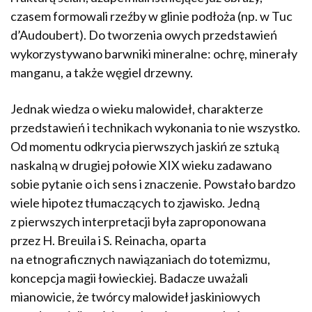
czasem formowali rzeźby w glinie podłoża (np. w Tuc
d’Audoubert). Do tworzenia owych przedstawień
wykorzystywano barwniki mineralne: ochrę, minerały
manganu, a także węgiel drzewny.
Jednak wiedza o wieku malowideł, charakterze
przedstawień i technikach wykonania to nie wszystko.
Od momentu odkrycia pierwszych jaskiń ze sztuką
naskalną w drugiej połowie XIX wieku zadawano
sobie pytanie o ich sens i znaczenie. Powstało bardzo
wiele hipotez tłumaczących to zjawisko. Jedną
z pierwszych interpretacji była zaproponowana
przez H. Breuila i S. Reinacha, oparta
na etnograficznych nawiązaniach do totemizmu,
koncepcja magii łowieckiej. Badacze uważali
mianowicie, że twórcy malowideł jaskiniowych