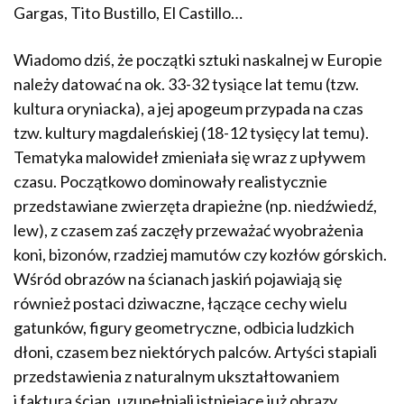
Gargas, Tito Bustillo, El Castillo…
Wiadomo dziś, że początki sztuki naskalnej w Europie
należy datować na ok. 33-32 tysiące lat temu (tzw.
kultura oryniacka), a jej apogeum przypada na czas
tzw. kultury magdaleńskiej (18-12 tysięcy lat temu).
Tematyka malowideł zmieniała się wraz z upływem
czasu. Początkowo dominowały realistycznie
przedstawiane zwierzęta drapieżne (np. niedźwiedź,
lew), z czasem zaś zaczęły przeważać wyobrażenia
koni, bizonów, rzadziej mamutów czy kozłów górskich.
Wśród obrazów na ścianach jaskiń pojawiają się
również postaci dziwaczne, łączące cechy wielu
gatunków, figury geometryczne, odbicia ludzkich
dłoni, czasem bez niektórych palców. Artyści stapiali
przedstawienia z naturalnym ukształtowaniem
i fakturą ścian, uzupełniali istniejące już obrazy,