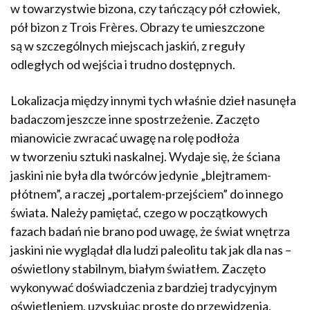
w towarzystwie bizona, czy tańczący pół człowiek,
pół bizon z Trois Frères. Obrazy te umieszczone
są w szczególnych miejscach jaskiń, z reguły
odległych od wejścia i trudno dostępnych.
Lokalizacja między innymi tych właśnie dzieł nasunęła
badaczom jeszcze inne spostrzeżenie. Zaczęto
mianowicie zwracać uwagę na rolę podłoża
w tworzeniu sztuki naskalnej. Wydaje się, że ściana
jaskini nie była dla twórców jedynie „blejtramem-
płótnem”, a raczej „portalem-przejściem” do innego
świata. Należy pamiętać, czego w początkowych
fazach badań nie brano pod uwagę, że świat wnętrza
jaskini nie wyglądał dla ludzi paleolitu tak jak dla nas –
oświetlony stabilnym, białym światłem. Zaczęto
wykonywać doświadczenia z bardziej tradycyjnym
oświetleniem, uzyskując proste do przewidzenia,