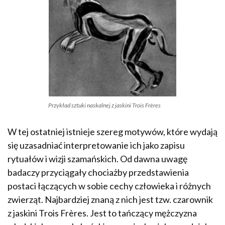
Przykład sztuki naskalnej z jaskini Trois Frères
W tej ostatniej istnieje szereg motywów, które wydają
się uzasadniać interpretowanie ich jako zapisu
rytuałów i wizji szamańskich. Od dawna uwagę
badaczy przyciągały chociażby przedstawienia
postaci łączących w sobie cechy człowieka i różnych
zwierząt. Najbardziej znaną z nich jest tzw. czarownik
z jaskini Trois Frères. Jest to tańczący mężczyzna