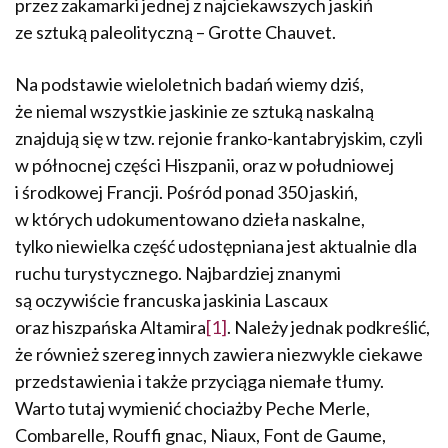
przez zakamarki jednej z najciekawszych jaskiń
ze sztuką paleolityczną – Grotte Chauvet.
Na podstawie wieloletnich badań wiemy dziś,
że niemal wszystkie jaskinie ze sztuką naskalną
znajdują się w tzw. rejonie franko-kantabryjskim, czyli
w północnej części Hiszpanii, oraz w południowej
i środkowej Francji. Pośród ponad 350 jaskiń,
w których udokumentowano dzieła naskalne,
tylko niewielka część udostępniana jest aktualnie dla
ruchu turystycznego. Najbardziej znanymi
są oczywiście francuska jaskinia Lascaux
oraz hiszpańska Altamira
[1]
. Należy jednak podkreślić,
że również szereg innych zawiera niezwykle ciekawe
przedstawienia i także przyciąga niemałe tłumy.
Warto tutaj wymienić chociażby Peche Merle,
Combarelle, Rouffi gnac, Niaux, Font de Gaume,