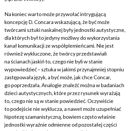
Na koniec warto może przywołać intrygującą
koncepcję D. Concara wskazującą, że być może
twórcami sztuki naskalnej były jednostki autystyczne,
dla których był to jedyny możliwy do wykorzystania
kanał komunikacji ze współplemieńcami. Nie jest
również wykluczone, że twórcy przedstawiali
na ścianach jaskiń to, czego nie byli w stanie
wypowiedzieć – sztuka w jakimś przynajmniej stopniu
zastępowała język, a być może, jak chce Concar,
go poprzedzała. Analogie znaleźć można w badaniach
dzieci autystycznych, które przez rysunek wyrażają
to, czego nie są w stanie powiedzieć. Oczywiście
to podejście nie wyklucza, a nawet może uzupełniać
hipotezę szamanistyczną, bowiem często właśnie
jednostki wyraźnie odmienne od pozostałej części