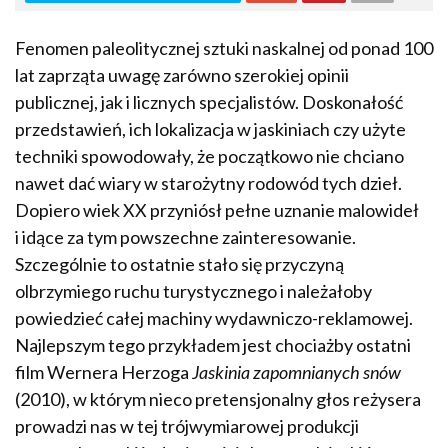
Fenomen paleolitycznej sztuki naskalnej od ponad 100
lat zaprząta uwagę zarówno szerokiej opinii
publicznej, jak i licznych specjalistów. Doskonałość
przedstawień, ich lokalizacja w jaskiniach czy użyte
techniki spowodowały, że początkowo nie chciano
nawet dać wiary w starożytny rodowód tych dzieł.
Dopiero wiek XX przyniósł pełne uznanie malowideł
i idące za tym powszechne zainteresowanie.
Szczególnie to ostatnie stało się przyczyną
olbrzymiego ruchu turystycznego i należałoby
powiedzieć całej machiny wydawniczo-reklamowej.
Najlepszym tego przykładem jest chociażby ostatni
film Wernera Herzoga
Jaskinia zapomnianych snów
(2010), w którym nieco pretensjonalny głos reżysera
prowadzi nas w tej trójwymiarowej produkcji