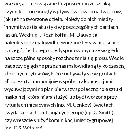
ważkie, ale niezwiązane bezpośrednio ze sztuką
czynniki, które mogły wpływać zarówno na twórców,
jak też na tworzone dzieła. Należy do nich między
innymi kwestia akustyki w poszczególnych partiach
jaskiń. Według I. Reznikoffa i M. Dauvoisa
paleolityczne malowidła tworzone były w miejscach
szczególnie do tego predysponowanych ze względu
na szczególne sposoby rozchodzenia się głosu. Wedle
badaczy oglądane przez nas malowidła są tylko częścią
złożonych rytuałów, które odbywały się w grotach.
Hipoteza ta harmonijnie współgra z koncepcjami
wysuwającymi na plan pierwszy społeczną rolę sztuki
naskalnej, która miała służyć lub być tworzona przy
rytuałach inicjacyjnych (np. M. Conkey), świętach
i wydarzeniach unifi kujących grupę (np. C. Smith),
czy wreszcie służyć komunikacji międzygrupowej
(np. D.S. Withley).