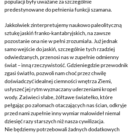
populacji były uważane za szczególnie
predestynowane do pełnienia funkcji szamana.
Jakkolwiek zinterpretujemy naukowo paleolityczną
sztukę jaskiń franko-kantabryjskich, na zawsze
pozostanie ona nie w pełni zrozumiała. Już jednak
samo wejście do jaskiń, szczególnie tych rzadziej
odwiedzanych, przenosi nas w zupełnie odmienny
świat – inną rzeczywistość. Gdzieniegdzie przewodnik
zgasi światło, pozwoli nam choć przez chwilę
doświadczyć idealnej ciemności wnętrza Ziemi,
usłyszeć jej rytm wyznaczany uderzeniami kropel
wody. Zaświeci słabe, żółtawe światełko, które
pełgając po załomach otaczających nas ścian, odkryje
przed nami zupełnie inny wymiar malowideł niemal
dziesięć razy starszych niż nasza cywilizacja.
Nie będziemy potrzebowali żadnych dodatkowych