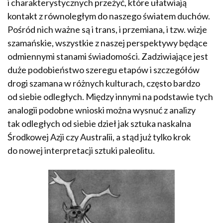
i charakterystycznych przeżyć, które ułatwiają
kontakt z równoległym do naszego światem duchów.
Pośród nich ważne są i trans, i przemiana, i tzw. wizje
szamańskie, wszystkie z naszej perspektywy będące
odmiennymi stanami świadomości. Zadziwiające jest
duże podobieństwo szeregu etapów i szczegółów
drogi szamana w różnych kulturach, często bardzo
od siebie odległych. Między innymi na podstawie tych
analogii podobne wnioski można wysnuć z analizy
tak odległych od siebie dzieł jak sztuka naskalna
Środkowej Azji czy Australii, a stąd już tylko krok
do nowej interpretacji sztuki paleolitu.