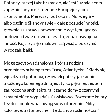
Północy, raczej taką bramą do, ale jest już miejscem
zupełnie innym niż te znane Europejczykom
z kontynentu. Pierwszy rzut oka na Norwegię –
albo ogólnie Skandynawię – daje poczucie inności,
głównie za sprawą powszechnie występującego
budownictwa z drewna. Jest to jednak oswojona
inność. Kojarzy się z malowniczą wsią albo czymś
w rodzaju bajki.
Mogę zacytować znajomą, która z rodziną
przemierzyła kamperem Trasę Atlantycką: “Kiedy się
wjeżdża od południa, człowiek patrzy, jak ładnie,
a każdego kolejnego dnia jest tylko piękniej. Jestem
zauroczona architekturą: czarne domy z czarnymi
ramami okien wyglądają zjawiskowo. Pozostałe kolory
też doskonale wpasowują się w otoczenie. Niby
kolorowe, a stonowane. I te dachy z roślinnością!”