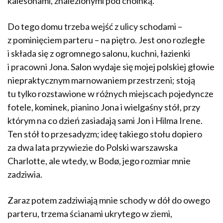
kalesonami, znalezionymi pod choinką.
Do tego domu trzeba wejść z ulicy schodami –
z pominięciem parteru – na piętro. Jest ono rozległe
i składa się z ogromnego salonu, kuchni, łazienki
i pracowni Jona. Salon wydaje się mojej polskiej głowie
niepraktycznym marnowaniem przestrzeni; stoją
tu tylko rozstawione w różnych miejscach pojedyncze
fotele, kominek, pianino Jona i wielgaśny stół, przy
którym na co dzień zasiadają sami Jon i Hilma Irene.
Ten stół to przesadyzm; ideę takiego stołu dopiero
za dwa lata przywiezie do Polski warszawska
Charlotte, ale wtedy, w Bodø, jego rozmiar mnie
zadziwia.
Zaraz potem zadziwiają mnie schody w dół do owego
parteru, trzema ścianami ukrytego w ziemi,