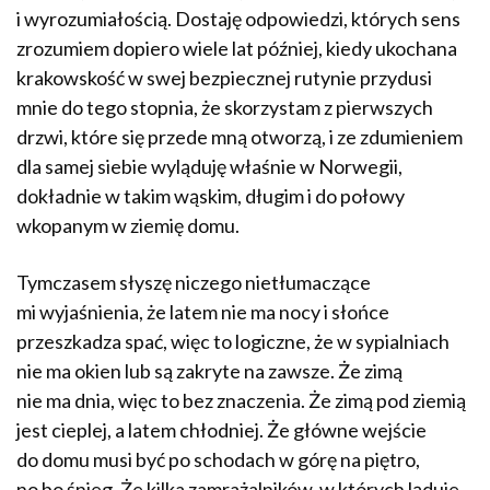
i wyrozumiałością. Dostaję odpowiedzi, których sens
zrozumiem dopiero wiele lat później, kiedy ukochana
krakowskość w swej bezpiecznej rutynie przydusi
mnie do tego stopnia, że skorzystam z pierwszych
drzwi, które się przede mną otworzą, i ze zdumieniem
dla samej siebie wyląduję właśnie w Norwegii,
dokładnie w takim wąskim, długim i do połowy
wkopanym w ziemię domu.
Tymczasem słyszę niczego nietłumaczące
mi wyjaśnienia, że latem nie ma nocy i słońce
przeszkadza spać, więc to logiczne, że w sypialniach
nie ma okien lub są zakryte na zawsze. Że zimą
nie ma dnia, więc to bez znaczenia. Że zimą pod ziemią
jest cieplej, a latem chłodniej. Że główne wejście
do domu musi być po schodach w górę na piętro,
no bo śnieg. Że kilka zamrażalników, w których ląduje