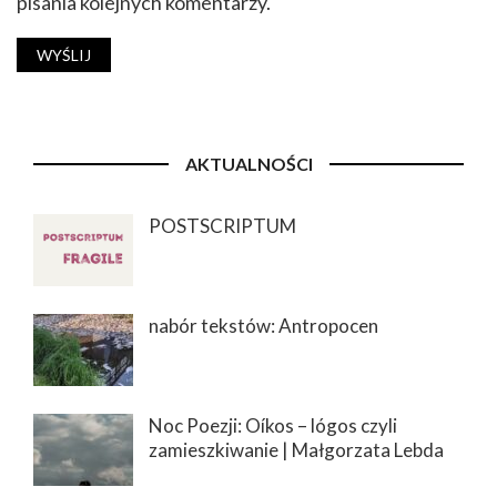
pisania kolejnych komentarzy.
AKTUALNOŚCI
POSTSCRIPTUM
nabór tekstów: Antropocen
Noc Poezji: Oíkos – lógos czyli
zamieszkiwanie | Małgorzata Lebda