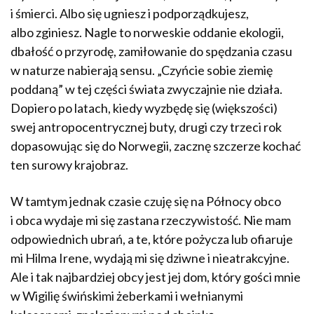
i śmierci. Albo się ugniesz i podporządkujesz,
albo zginiesz. Nagle to norweskie oddanie ekologii,
dbałość o przyrodę, zamiłowanie do spędzania czasu
w naturze nabierają sensu. „Czyńcie sobie ziemię
poddaną” w tej części świata zwyczajnie nie działa.
Dopiero po latach, kiedy wyzbędę się (większości)
swej antropocentrycznej buty, drugi czy trzeci rok
dopasowując się do Norwegii, zacznę szczerze kochać
ten surowy krajobraz.
W tamtym jednak czasie czuję się na Północy obco
i obca wydaje mi się zastana rzeczywistość. Nie mam
odpowiednich ubrań, a te, które pożycza lub ofiaruje
mi Hilma Irene, wydają mi się dziwne i nieatrakcyjne.
Ale i tak najbardziej obcy jest jej dom, który gości mnie
w Wigilię świńskimi żeberkami i wełnianymi