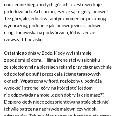
codziennie biega po tych górach i często wędruje
po lodowcach. Ach, no bo jeszcze są te góry lodowe!
Też góry, ale jednak w tamtym momencie poza moją
wyobraźnią, podobnie jak lodowe jeziora, lodowe
drogi, lodowiska na podwórzach, lód wszędzie
i zewsząd. Lodzisko.
Ostatniego dnia w Bodø, kiedy wyłaniam się
z podziemi jej domu, Hilma Irene stoi w salonisku
ze splecionymi na piersiach rękami przy ciągnących się
od podłogi po sufit przez całą ścianę tarasowych
oknach. Wpatrzona w fiord, rozłożony u podnóża
wysokiej i stromej góry, na której stoi jej dom,
nie odpowiada na moje „dzień dobry, jak się masz?”.
Dopiero kiedy nieco zdezorientowana staję obok niej
i chwilę patrzę na naprawdę malowniczy widok,
odzywa się: „Tak, my, Norwegowie, bardzo dużo czasu