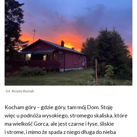
fot. Renata Rusnak
Kocham góry – gdzie góry, tam mój Dom. Stoję
więc u podnóża wysokiego, stromego skaliska, które
ma wielkość Gorca, ale jest czarne i łyse, śliskie
i strome, i mimo że spada z niego długa do nieba