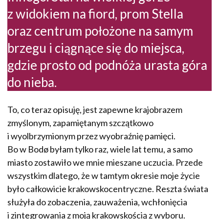
z widokiem na fiord, prom Stella
oraz centrum położone na samym
brzegu i ciągnące się do miejsca,
gdzie prosto od podnóża urasta góra
do nieba.
To, co teraz opisuję, jest zapewne krajobrazem
zmyślonym, zapamiętanym szczątkowo
i wyolbrzymionym przez wyobraźnię pamięci.
Bo w Bodø byłam tylko raz, wiele lat temu, a samo
miasto zostawiło we mnie mieszane uczucia. Przede
wszystkim dlatego, że w tamtym okresie moje życie
było całkowicie krakowskocentryczne. Reszta świata
służyła do zobaczenia, zauważenia, wchłonięcia
i zintegrowania z moją krakowskością z wyboru.