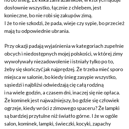
dosłownie wszystko, łącznie z chlebem, jest
konieczne, bo nie robi się zakupów zimą.
I że to nie szkodzi, że pada, wieje czy sypie, bo przecież
mają tu odpowiednie ubrania.
Przy okazji padają wyjaśnienia w kategoriach zupełnie
obcych i niedostępnych mojej polskości, w której zimy
wywoływały niezadowolenie i istniały tylko po to,
żeby się skończyć jak najprędzej. Że trzeba mieć sporo
miejsca w salonie, bo kiedy śnieg zasypie wszystko,
sąsiedzi i najbliżsi odwiedzają cię całą rodziną
i na wiele godzin, a czasem dni, inaczej się nie opłaca.
Że kominek jest najważniejszy, bo gdzie się człowiek
ogrzeje, kiedy wróci z zimowego spaceru? Że lampki
są bardziej przytulne niż światło górne. I że w ogóle
salon, kominek, lampki, świeczki, kocyki, zapachy