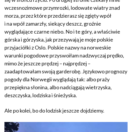
wczesnozimowe przymrozki, lodowate wiatry znad
morza, przez które przedzierasz się zgięty wpół
i na wpół zamarzły, siekący deszcz, groźnie
wyglądające czarne niebo. No i te góry, a właściwie
górska i górzyska, jak przezywają je moje polskie
przyjaciółki z Oslo. Polskie nazwy na norweskie
warunki pogodowe przyswoiłam nadzwyczaj prędko,
mimo że jeszcze prędzej – najprędzej –
zaadaptowałam swoją garderobę. Językowo prognozy
pogody dla Norwegii wyglądają tak: albo praży
przepiękna słonina, albo nadciągają wietrzyska,
deszczyska, lodziska i śnieżyska.
Ale po kolei, bo do lodzisk jeszcze dojdziemy.