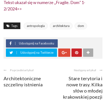
Tekst ukazał się w numerze „Fragile. Dom
”
1-
2/2024>>
Tags
antropologia
architektura
dom
Udostępnij na Facebooku
Udostępnij na Twitterze
Poprzedni artykuł
Następny artykuł
Architektoniczne
Stare terytoria i
szczeliny istnienia
nowe trasy. Kilka
słów o młodej
krakowskiej poezji