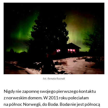
fot. Renata Rusnak
Nigdy nie zapomnę swojego pierwszego kontaktu
z norweskim domem. W 2011 roku poleciałam
na północ Norwegii, do Bodø. Bodø nie jest północą