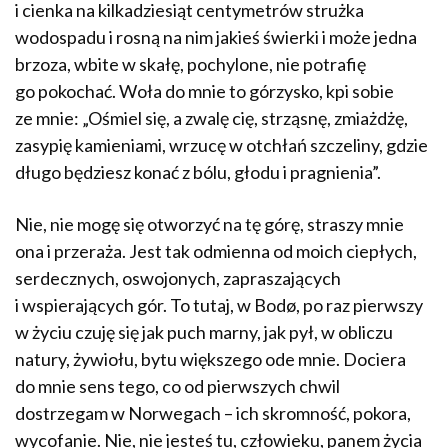
i cienka na kilkadziesiąt centymetrów strużka
wodospadu i rosną na nim jakieś świerki i może jedna
brzoza, wbite w skałę, pochylone, nie potrafię
go pokochać. Woła do mnie to górzysko, kpi sobie
ze mnie: „Ośmiel się, a zwalę cię, strząsnę, zmiażdżę,
zasypię kamieniami, wrzucę w otchłań szczeliny, gdzie
długo będziesz konać z bólu, głodu i pragnienia”.
Nie, nie mogę się otworzyć na tę górę, straszy mnie
ona i przeraża. Jest tak odmienna od moich ciepłych,
serdecznych, oswojonych, zapraszających
i wspierających gór. To tutaj, w Bodø, po raz pierwszy
w życiu czuję się jak puch marny, jak pył, w obliczu
natury, żywiołu, bytu większego ode mnie. Dociera
do mnie sens tego, co od pierwszych chwil
dostrzegam w Norwegach – ich skromność, pokora,
wycofanie. Nie, nie jesteś tu, człowieku, panem życia