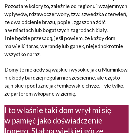
Pozostałe kolory to, zależnie od regionu i wzajemnych
wpływów, rdzawoczerwony, tzw. szwedzka czerwień,
ze dwa odcienie brązu, popiel, zgaszona żółć,
a w miastach lub bogatszych zagrodach biały.
I nie będzie przesadą, jeśli powiem, że każdy dom
ma wielki taras, werandę lub ganek, niejednokrotnie
wszystko naraz.
Domy te niekiedy są wąskie i wysokie jak u Muminków,
niekiedy bardziej regularnie sześcienne, ale często
są niskie i podłużne jak łemkowskie chyże. Tyle tylko,
że parterem wkopane w ziemię.
I to właśnie taki dom wrył mi się
w pamięć jako doświadczenie
Innego. Stał na wielkiej górze