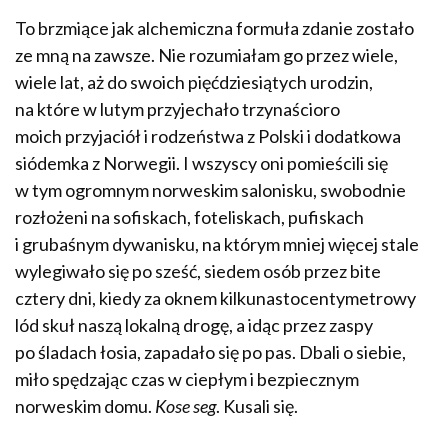
To brzmiące jak alchemiczna formuła zdanie zostało
ze mną na zawsze. Nie rozumiałam go przez wiele,
wiele lat, aż do swoich pięćdziesiątych urodzin,
na które w lutym przyjechało trzynaścioro
moich przyjaciół i rodzeństwa z Polski i dodatkowa
siódemka z Norwegii. I wszyscy oni pomieścili się
w tym ogromnym norweskim salonisku, swobodnie
rozłożeni na sofiskach, foteliskach, pufiskach
i grubaśnym dywanisku, na którym mniej więcej stale
wylegiwało się po sześć, siedem osób przez bite
cztery dni, kiedy za oknem kilkunastocentymetrowy
lód skuł naszą lokalną drogę, a idąc przez zaspy
po śladach łosia, zapadało się po pas. Dbali o siebie,
miło spędzając czas w ciepłym i bezpiecznym
norweskim domu.
Kose seg
. Kusali się.