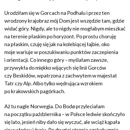
Urodziłam się w Gorcach na Podhalu i przez ten
wrodzony krajobraz mój Dom jest wszędzie tam, gdzie
widać góry. Nigdy, ale to nigdy nie mogłabym mieszkać
na terenie płaskim po horyzont. Po prostu choruję
na płaskim, czuję się jak na kolebiącej łajbie, oko
moje wariuje w poszukiwaniu punktów zaczepienia
i orientacji. Co innego góry – myślałam zawsze,
przywykła do miękko wijących się linii Gorców
czy Beskidów, wpatrzona z zachwytem w majestat
Tatr czy Alp. Albo tylko wędrująca wzrokiem
po krakowskich pagórkach.
Aż tu nagle Norwegia. Do Bodø przyleciałam
na początku października – w Polsce ledwie skończyło
się lato, jesień niby dało się wyczuć, ale wciąż kąpała
się w słońcu i życiu. Po drugiej stronie czekały mnie