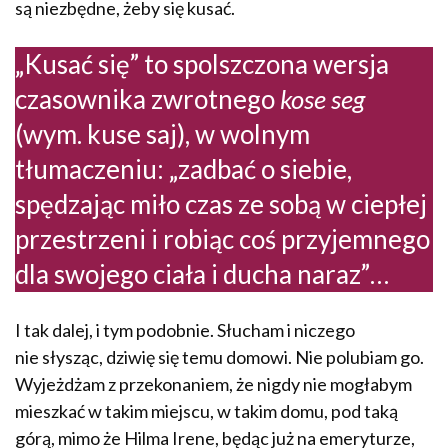
są niezbędne, żeby się kusać.
„Kusać się” to spolszczona wersja
czasownika zwrotnego
kose seg
(wym. kuse saj), w wolnym
tłumaczeniu: „zadbać o siebie,
spędzając miło czas ze sobą w ciepłej
przestrzeni i robiąc coś przyjemnego
dla swojego ciała i ducha naraz”…
I tak dalej, i tym podobnie. Słucham i niczego
nie słysząc, dziwię się temu domowi. Nie polubiam go.
Wyjeżdżam z przekonaniem, że nigdy nie mogłabym
mieszkać w takim miejscu, w takim domu, pod taką
górą, mimo że Hilma Irene, będąc już na emeryturze,